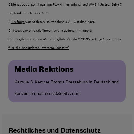
3
Menstruationsumfrage
von PLAN International und WASH United, Seite 7,
September – Oktober 2021
4
Umfrage
von Athleten Deutschland e.V. – Oktober 2020
5
https://unwomen.de/frauen-und-maedchen-im-sport/
6
https://de.statista.com/statistik/daten/studie/171072/umfrage/sportarten-
fuer-die-besonderes-interesse-besteht/
Media Relations
Kenvue & Kenvue Brands Pressebüro in Deutschland
kenvue-brands-press@ogilvy.com
Rechtliches und Datenschutz