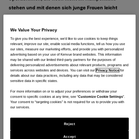
stehen und mit denen sich junge Frauen leicht
identifizieren können – so wie auch die
®
Mitbegründerin von o.b.
mit ihrem Schaffen
We Value Your Privacy
Vorbild für Generationen von Frauen war. Die
To give you the best experience, we’d like to use cookies to keep things
relevant, improve our site, enable social media functions, tell us how you use
bekannte Tamponmarke, mit Hauptsitz in Neuss,
our sites, measure our marketing efforts, and provide you with personalized
hat sich auch aufgrund der lokalen Nähe für eine
advertising based on your use of Kenvue brand websites. This information
may be shared with our limited third-party partners for the purposes of
Kooperation mit dem Düsseldorfer Verein
delivering personalized advertisements about relevant products, programs and
services across websites and devices. You can visit our
Privacy Notice
for
entschieden – kurze Wege ermöglichen eine enge
details about our data practices, including any data that may be considered
Zusammenarbeit, deren Erfolg aus nächster Nähe
sensitive data in specific states.
sichtbar sein wird.
For more information on or to adjust your preferences or withdraw your
consent to specific cookies at any time, see “
Customize Cookie Settings
”.
Your consent to “targeting cookies” is not required for us to provide you with
our services.
Reject
Accept