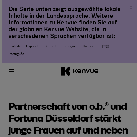
Clos
Die Seite unten zeigt ausgewählte lokale
Inhalte in der Landessprache. Weitere
Skip
Informationen zu Kenvue finden Sie auf
to
der globalen Kenvue Website, die in
content
verschiedenen Sprachen verfügbar ist:
English
Español
Deutsch
Français
Italiano
日本語
Português
Menu
Close
Partnerschaft von o.b.® und
Fortuna Düsseldorf stärkt
junge Frauen auf und neben