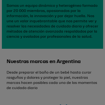
Somos un equipo dinámico y heterogéneo formado
por 20 000 miembros, apasionados por la
información, la innovación y por dejar huella. Nos
une un valor inquebrantable que nos permite ver y
resolver las necesidades de cuidado diario y ofrecer
métodos de atención avanzada respaldados por la
ciencia y avalados por profesionales de la salud.
Nuestras marcas en Argentina
Desde preparar el baño de un bebé hasta curar
rasguños y dolores y proteger la piel, nuestras
marcas hacen posibles cada uno de los momentos
de cuidado diario