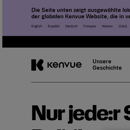
Die Seite unten zeigt ausgewählte lok
der globalen Kenvue Website, die in 
English
Español
Deutsch
Français
Italiano
日本語
Skip
to
Unsere
content
Geschichte
Nur jede:r 