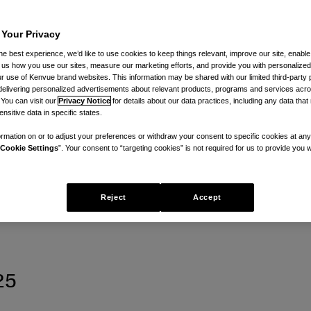
tgeschätzt, tr
 Your Privacy
he best experience, we’d like to use cookies to keep things relevant, improve our site, enable
stung und Rol
ll us how you use our sites, measure our marketing efforts, and provide you with personalized
 use of Kenvue brand websites. This information may be shared with our limited third-party p
delivering personalized advertisements about relevant products, programs and services acr
 You can visit our
Privacy Notice
for details about our data practices, including any data tha
nsitive data in specific states.
itssystem
rmation on or to adjust your preferences or withdraw your consent to specific cookies at any
Cookie Settings
”. Your consent to “targeting cookies” is not required for us to provide you w
innen: „Kenvue Pharmacist Perspe
Reject
Accept
25