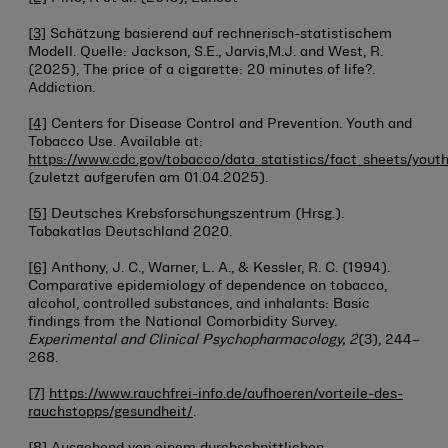
[3]
Schätzung basierend auf rechnerisch-statistischem
Modell. Quelle: Jackson, S.E., Jarvis,M.J. and West, R.
(2025), The price of a cigarette: 20 minutes of life?.
Addiction.
[4]
Centers for Disease Control and Prevention. Youth and
Tobacco Use. Available at:
https://www.cdc.gov/tobacco/data_statistics/fact_sheets/you
(zuletzt aufgerufen am 01.04.2025).
[5]
Deutsches Krebsforschungszentrum (Hrsg.).
Tabakatlas Deutschland 2020.
[6]
Anthony, J. C., Warner, L. A., & Kessler, R. C. (1994).
Comparative epidemiology of dependence on tobacco,
alcohol, controlled substances, and inhalants: Basic
findings from the National Comorbidity Survey.
Experimental and Clinical Psychopharmacology, 2
(3), 244–
268.
[7]
https://www.rauchfrei-info.de/aufhoeren/vorteile-des-
rauchstopps/gesundheit/
.
[8]
Ausgehend von einem durchschnittlichen