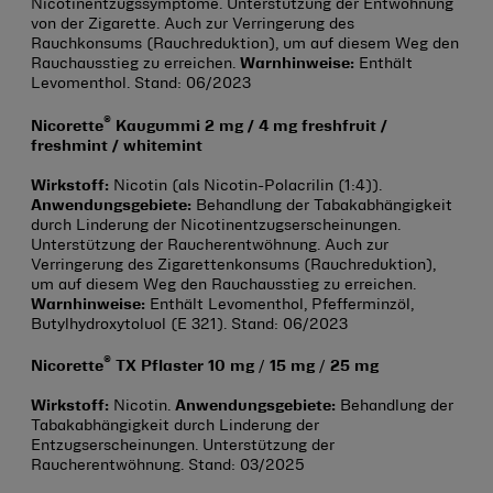
Nicotinentzugssymptome. Unterstützung der Entwöhnung
von der Zigarette. Auch zur Verringerung des
Rauchkonsums (Rauchreduktion), um auf diesem Weg den
Rauchausstieg zu erreichen.
Warnhinweise:
Enthält
Levomenthol. Stand: 06/2023
®
Nicorette
Kaugummi 2 mg / 4 mg freshfruit /
freshmint / whitemint
Wirkstoff:
Nicotin (als Nicotin-Polacrilin (1:4)).
Anwendungsgebiete:
Behandlung der Tabakabhängigkeit
durch Linderung der Nicotinentzugserscheinungen.
Unterstützung der Raucherentwöhnung. Auch zur
Verringerung des Zigarettenkonsums (Rauchreduktion),
um auf diesem Weg den Rauchausstieg zu erreichen.
Warnhinweise:
Enthält Levomenthol, Pfefferminzöl,
Butylhydroxytoluol (E 321). Stand: 06/2023
®
Nicorette
TX Pflaster 10 mg
/
15 mg
/
25 mg
Wirkstoff:
Nicotin.
Anwendungsgebiete:
Behandlung der
Tabakabhängigkeit durch Linderung der
Entzugserscheinungen. Unterstützung der
Raucherentwöhnung. Stand: 03/2025