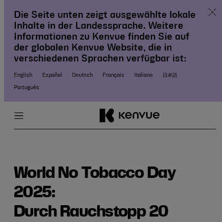
Clos
Die Seite unten zeigt ausgewählte lokale
Inhalte in der Landessprache. Weitere
Skip
Informationen zu Kenvue finden Sie auf
to
der globalen Kenvue Website, die in
content
verschiedenen Sprachen verfügbar ist:
English
Español
Deutsch
Français
Italiano
日本語
Português
Menu
Close
World No Tobacco Day
2025:
Durch Rauchstopp 20