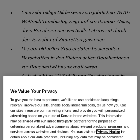
Eine zehnteilige Bilderserie zum jährlichen WHO-
Weltnichtrauchertag zeigt auf emotionale Weise,
dass Raucher:innen wertvolle Lebenszeit durch
den Verzicht auf Zigaretten gewinnen.
Die auf aktuellen Studiendaten basierenden
Botschaften in den Bildern sollen Raucher:innen
zur Rauchentwöhnung motivieren.
Aktuell gibt es 20,7 Millionen Raucher:innen in
Deutschland.
[1]
We Value Your Privacy
To give you the best experience, we’d like to use cookies to keep things
Im Schnitt verlieren Raucher:innen, die nicht mit dem
relevant, improve our site, enable social media functions, tell us how you use
Rauchen aufhören, etwa 10 Jahre ihres Lebens.
[1]
Bei
our sites, measure our marketing efforts, and provide you with personalized
advertising based on your use of Kenvue brand websites. This information
einem völligen Verzicht aufs Rauchen bedeutet jede
may be shared with our limited third-party partners for the purposes of
delivering personalized advertisements about relevant products, programs and
nicht gerauchte Zigarette 20 Minuten mehr
services across websites and devices. You can visit our
Privacy Notice
for
Lebenszeit, wie eine aktuelle Publikation vorrechnet.
[2]
details about our data practices, including any data that may be considered