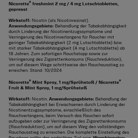
®
Nicorette
freshmint 2 mg / 4 mg Lutschtabletten,
gepresst
Wirkstoff:
Nicotin (als Nicotinresinat).
Anwendungsgebiete:
Behandlung der Tabakabhängigkeit
durch Linderung der Nicotinentzugssymptome und
Verringerung des Nicotinverlangens für Raucher mit
geringer Tabakabhängigkeit (2 mg Lutschtablette) bzw.
mit starker Tabakabhängigkeit (4 mg Lutschtablette) ab
18 Jahren. Zum sofortigen Rauchstopp sowie zur
Verringerung des Zigarettenkonsums (Rauchreduktion),
um auf diesem Wege schrittweise den Rauchausstieg zu
erreichen. Stand: 10/2024
®
®
Nicorette
Mint Spray, 1 mg/Sprühstoß / Nicorette
Fruit & Mint Spray, 1 mg/Sprühstoß
Wirkstoff:
Nicotin.
Anwendungsgebiete:
Behandlung der
Tabakabhängigkeit bei Erwachsenen durch Linderung der
Nicotinentzugssymptome, einschließlich des
Rauchverlangens, beim Versuch das Rauchen sofort
aufzugeben oder zur Verringerung des Zigarettenkonsums
(Rauchreduktion), um auf diesem Weg den vollständigen
Rauchausstieg zu erreichen. Die komplette Einstellung des
Rauchens sollte das endgültige Ziel sein.
Warnhinweise: