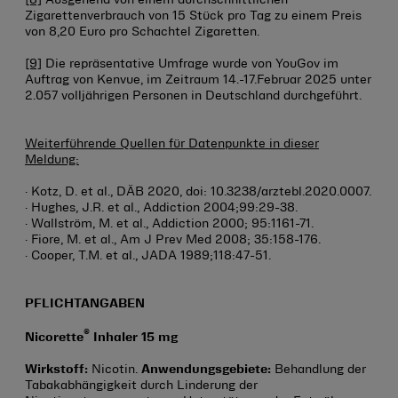
Zigarettenverbrauch von 15 Stück pro Tag zu einem Preis
von 8,20 Euro pro Schachtel Zigaretten.
[9]
Die repräsentative Umfrage wurde von YouGov im
Auftrag von Kenvue, im Zeitraum 14.-17.Februar 2025 unter
2.057 volljährigen Personen in Deutschland durchgeführt.
Weiterführende Quellen für Datenpunkte in dieser
Meldung:
· Kotz, D. et al., DÄB 2020, doi: 10.3238/arztebl.2020.0007.
· Hughes, J.R. et al., Addiction 2004;99:29-38.
· Wallström, M. et al., Addiction 2000; 95:1161-71.
· Fiore, M. et al., Am J Prev Med 2008; 35:158-176.
· Cooper, T.M. et al., JADA 1989;118:47-51.
PFLICHTANGABEN
®
Nicorette
Inhaler 15 mg
Wirkstoff:
Nicotin.
Anwendungsgebiete:
Behandlung der
Tabakabhängigkeit durch Linderung der