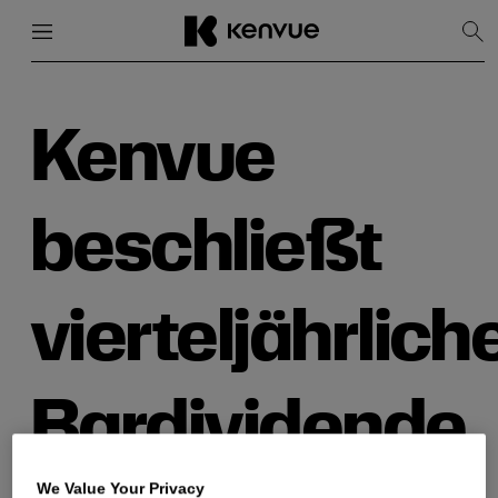
Menü
Schließen
Suc
anz
Weiter
zum
Inhalt
Kenvue
beschließt
vierteljährlich
Bardividende
We Value Your Privacy