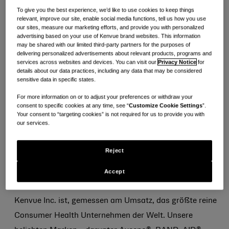
16. April 2025
To give you the best experience, we’d like to use cookies to keep things
relevant, improve our site, enable social media functions, tell us how you use
our sites, measure our marketing efforts, and provide you with personalized
E-
Drucken
Kopieren
advertising based on your use of Kenvue brand websites. This information
mailen
may be shared with our limited third-party partners for the purposes of
delivering personalized advertisements about relevant products, programs and
services across websites and devices. You can visit our
Privacy Notice
for
details about our data practices, including any data that may be considered
SUMMIT, NJ – 16. April 2025
. Kenvue Inc. (NYSE:
sensitive data in specific states.
KVUE) hat heute bekannt gegeben, dass sein Board of
For more information on or to adjust your preferences or withdraw your
Directors eine vierteljährliche Dividende von 0,205 USD
consent to specific cookies at any time, see “
Customize Cookie Settings
”.
Your consent to “targeting cookies” is not required for us to provide you with
pro Aktie auf seine Stammaktien ausgesprochen hat.
our services.
Die vierteljährliche Dividende wird am 28. Mai 2025 an
die zum Geschäftsschluss am 14. Mai 2025
Reject
eingetragenen Aktionäre ausgezahlt.
Accept
Über Kenvue
Kenvue Inc. ist, gemessen am Umsatz, das größte reine
Consumer Health Unternehmen der Welt. Unsere