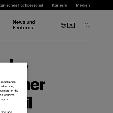
zinisches Fachpersonal
Karriere
Medien
News und
Suche
Features
anzeigen
sche
nsumer
 social media
 advertising
artners for the
oss websites
 teil
t may be
 time, see