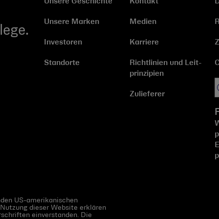
Unsere Geschichte
Kontakt
D
Unsere Marken
Medien
R
lege.
Investoren
Karriere
Z
Standorte
Richtlinien und Leit­
C
prinzipien
Zulieferer
W
p
E
p
enden US-amerikanischen
 Nutzung dieser Website erklären
schriften einverstanden. Die