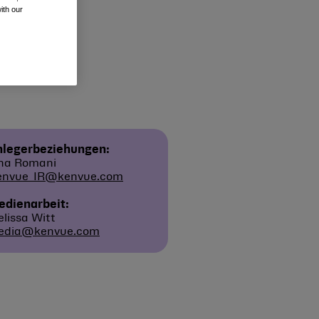
ith our
nlegerbeziehungen:
na Romani
envue_IR@kenvue.com
dienarbeit:
lissa Witt
edia@kenvue.com