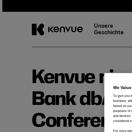
Unsere
Geschichte
Weiter
zum
Inhalt
Kenvue nim
We Value
Bank dbAcc
To give you t
functions, te
based on your
purposes of 
Conference 
and devices.
considered se
For more info