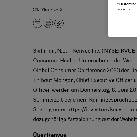
“
Customize 
31. Mai 2023
services.
E-
Drucken
Kopieren
mailen
Skillman, N.J. – Kenvue Inc. (NYSE: KVUE
Consumer Health-Unternehmen der Welt, g
Global Consumer Conference 2023 der Deu
Thibaut Mongon, Chief Executive Officer u
Officer, werden am Donnerstag, 8. Juni 2
Sommerzeit bei einem Kamingespräch zuge
Sitzung unter
https://investors.kenvue.co
dazugehörige Aufzeichnung auf der Websit
Über Kenvue