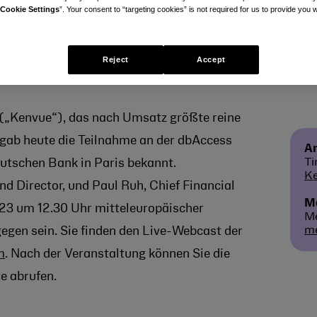
Cookie Settings
”. Your consent to “targeting cookies” is not required for us to provide you w
Reject
Accept
 („Kenvue“), das nach Umsatz größte reine
ab heute die Teilnahme an der dbAccess
A
Ti
tschen Bank in Paris bekannt.
K
nd Director, und Paul Ruh, Chief Financial
Me
023 um 12.30 Uhr mitteleuropäischer
Me
m
gen sein. Sie finden den Live-Webcast der
m
. Nach der Veranstaltung können Sie die
e abrufen.