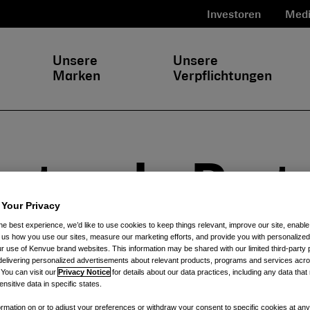
Investoren
Medi
Unsere
Unsere
Marken
Verpflichtungen
mt an der Deut
 Your Privacy
ess Global Co
he best experience, we’d like to use cookies to keep things relevant, improve our site, enable
ll us how you use our sites, measure our marketing efforts, and provide you with personalized
 use of Kenvue brand websites. This information may be shared with our limited third-party p
delivering personalized advertisements about relevant products, programs and services acr
am 8. Juni 2023
 You can visit our
Privacy Notice
for details about our data practices, including any data tha
nsitive data in specific states.
rmation on or to adjust your preferences or withdraw your consent to specific cookies at any