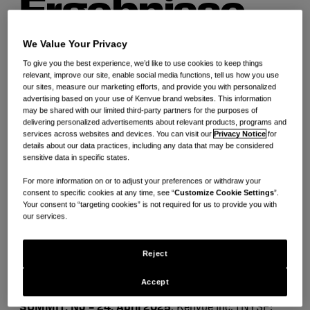
Ergebnisse
We Value Your Privacy
für das erste
To give you the best experience, we’d like to use cookies to keep things
relevant, improve our site, enable social media functions, tell us how you use
our sites, measure our marketing efforts, and provide you with personalized
advertising based on your use of Kenvue brand websites. This information
may be shared with our limited third-party partners for the purposes of
Quartal 2025
delivering personalized advertisements about relevant products, programs and
services across websites and devices. You can visit our
Privacy Notice
for
details about our data practices, including any data that may be considered
sensitive data in specific states.
bekannt
For more information on or to adjust your preferences or withdraw your
consent to specific cookies at any time, see “
Customize Cookie Settings
”.
Your consent to “targeting cookies” is not required for us to provide you with
our services.
24. April 2025
Reject
E-
Drucken
Kopieren
mailen
Accept
SUMMIT, NJ – 24. April 2025
. Kenvue Inc. (NYSE: