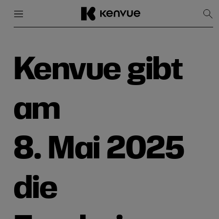
Menü
Schließen
Suc
anz
Weiter
zum
Inhalt
Kenvue gibt
am
8. Mai 2025
die