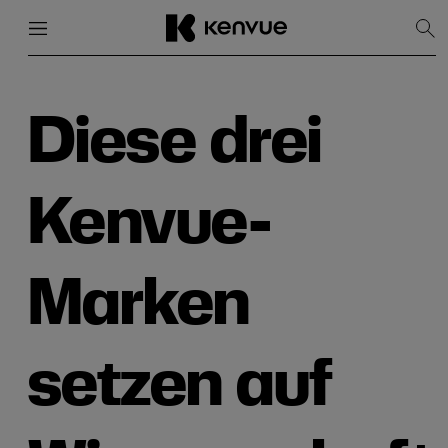
Menü
Schließen
Suc
anz
Weiter
zum
Inhalt
Diese drei
Kenvue-
Marken
setzen auf