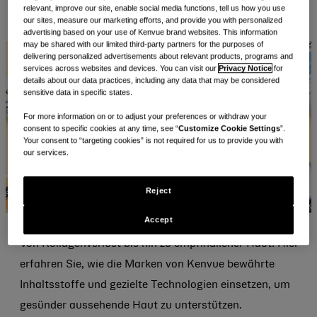
relevant, improve our site, enable social media functions, tell us how you use
our sites, measure our marketing efforts, and provide you with personalized
E-
Drucken
Kopieren
advertising based on your use of Kenvue brand websites. This information
mailen
may be shared with our limited third-party partners for the purposes of
delivering personalized advertisements about relevant products, programs and
services across websites and devices. You can visit our
Privacy Notice
for
details about our data practices, including any data that may be considered
sensitive data in specific states.
For more information on or to adjust your preferences or withdraw your
consent to specific cookies at any time, see “
Customize Cookie Settings
”.
Your consent to “targeting cookies” is not required for us to provide you with
our services.
Reject
Accept
Von Kollagenverlust bis hin zu empfindlicher Haut: Hier
erfahren Sie, wie die Marken von Kenvue bewährte
Inhaltsstoffe und gezielte Technologien einsetzen, um
gesünder aussehende Haut zu unterstützen.