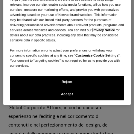
Stage in Global Strategy & Executive Communications
relevant, improve our site, enable social media functions, tell us how you use
our sites, measure our marketing efforts, and provide you with personalized
advertising based on your use of Kenvue brand websites. This information
E-
Stampa
Copia
may be shared with our limited third-party partners for the purposes of
mail.
delivering personalized advertisements about relevant products, programs and
services across websites and devices. You can visit our
Privacy Notice
for
Volevo fare tirocinio a Kenvue perché:
sapevo
details about our data practices, including any data that may be considered
sensitive data in specific states.
che questo tirocinio sarebbe stato utile per il mio
sviluppo professionale, per migliorare le mie
For more information on or to adjust your preferences or withdraw your
consent to specific cookies at any time, see “
Customize Cookie Settings
”.
capacità comunicative e per aiutarmi nella
Your consent to “targeting cookies” is not required for us to provide you with
our services.
ricerca di una posizione a tempo pieno dopo la
laurea.
Reject
Sono particolarmente orgogliosa di:
il lavoro
Accept
che ho svolto nella gestione del nuovo portale
Global Corporate Affairs, in cui ho acquisito
esperienza nell’editing e nel caricamento di
contenuti e nel perfezionamento del design, del