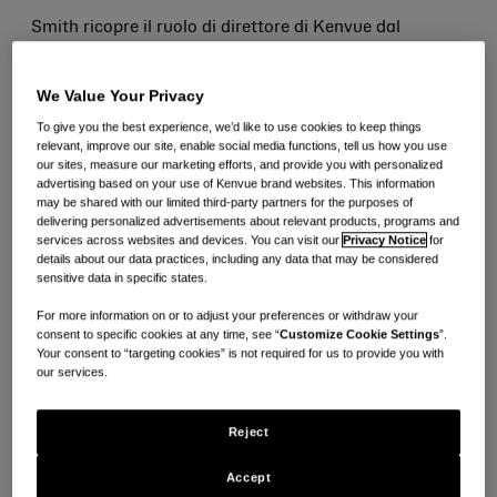
Smith ricopre il ruolo di direttore di Kenvue dal
marzo 2025. È Socio amministratore,
Amministratore delegato e Direttore degli
We Value Your Privacy
investimenti di Starboard Value LP, un
To give you the best experience, we’d like to use cookies to keep things
relevant, improve our site, enable social media functions, tell us how you use
consulente d'investimento con un approccio
our sites, measure our marketing efforts, and provide you with personalized
advertising based on your use of Kenvue brand websites. This information
mirato e fondamentale che investe
may be shared with our limited third-party partners for the purposes of
principalmente in società statunitensi quotate in
delivering personalized advertisements about relevant products, programs and
services across websites and devices. You can visit our
Privacy Notice
for
borsa. Prima di fondare Starboard Value LP
details about our data practices, including any data that may be considered
sensitive data in specific states.
nell’aprile 2011, Smith ha ricoperto il ruolo di
For more information on or to adjust your preferences or withdraw your
Direttore degli investimenti per i fondi che
consent to specific cookies at any time, see “
Customize Cookie Settings
”.
compongono la piattaforma d'investimento
Your consent to “targeting cookies” is not required for us to provide you with
our services.
Value and Opportunity di Ramius LLC, di cui è
stato Amministratore delegato partner. Prima di
Reject
entrare in Ramius LLC nel gennaio 1998, ha
Accept
ricoperto il ruolo di vicepresidente dello sviluppo