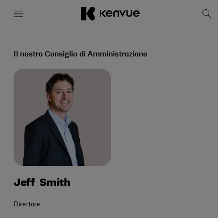
Menu
Chiudi
Mos
la
rice
Salta
al
contenuto
Il nostro Consiglio di Amministrazione
Jeff
Smith
Direttore