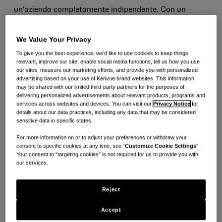
un'azienda completamente indipendente. Con un
fatturato di 15,5 miliardi di dollari per l'intero anno
2024, Kenvue si colloca al numero 281. Il debutto
We Value Your Privacy
dell'azienda è una testimonianza della potenza dei suoi
To give you the best experience, we’d like to use cookies to keep things
relevant, improve our site, enable social media functions, tell us how you use
marchi iconici e del suo profondo impegno a migliorare
our sites, measure our marketing efforts, and provide you with personalized
advertising based on your use of Kenvue brand websites. This information
la salute e il benessere dei consumatori di tutto il
may be shared with our limited third-party partners for the purposes of
delivering personalized advertisements about relevant products, programs and
mondo attraverso innovazioni basate sulla scienza e
services across websites and devices. You can visit our
Privacy Notice
for
sull'intuizione.
details about our data practices, including any data that may be considered
sensitive data in specific states.
“L'inserimento nella lista Fortune 500 segna una tappa
For more information on or to adjust your preferences or withdraw your
consent to specific cookies at any time, see “
Customize Cookie Settings
”.
importante per Kenvue”, ha dichiarato
Thibaut
Your consent to “targeting cookies” is not required for us to provide you with
our services.
Mongon
, amministratore delegato. "Riconoscimenti
come questo convalidano il duro lavoro e la dedizione
Reject
dei nostri kenvuers, e al tempo stesso rafforzano il
nostro desiderio di diventare il leader mondiale
Accept
indiscusso nel settore della salute del consumatore.