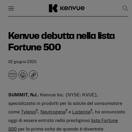
Menu
Chiudi
Mos
la
rice
Salta
al
contenuto
Kenvue debutta nella lista
Fortune 500
02 giugno 2025
E-
Stampa
Copia
mail.
SUMMIT, NJ.
: Kenvue Inc. (NYSE: KVUE),
specializzata in prodotti per la salute del consumatore
®
®
®
come
Tylenol
,
Neutrogena
e
Listerine
, ha annunciato
oggi di essere entrata nella prestigiosa
lista Fortune
500
per la prima volta da quando è diventata