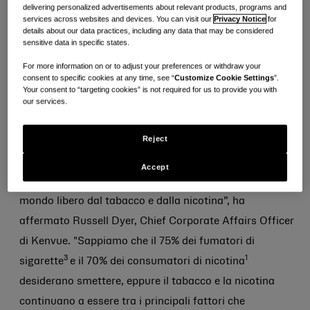
1
nicotina, al posto delle sigarette tradizionali.
Il tasso
delivering personalized advertisements about relevant products, programs and
services across websites and devices. You can visit our
Privacy Notice
for
2
raddoppia in alcuni mercati, come nel Regno Unito.
details about our data practices, including any data that may be considered
sensitive data in specific states.
Sebbene siano stati compiuti progressi nella riduzione
For more information on or to adjust your preferences or withdraw your
dei tassi di fumo di sigaretta a livello globale, è
consent to specific cookies at any time, see “
Customize Cookie Settings
”.
necessario un approccio politico immediato e rinnovato
Your consent to “targeting cookies” is not required for us to provide you with
our services.
per affrontare le sfide in continua evoluzione associate
all'emergere di nuovi prodotti a base di nicotina e
Reject
tabacco.
Accept
“Noi di Kenvue stiamo lavorando alla creazione un
mondo libero dal tabacco e dalla nicotina”, ha
affermato Russell Dyer, Chief Corporate Affairs Officer
di Kenvue. "Sappiamo che il 75% dei fumatori di
3
1
sigarette
e il 70% dei consumatori di nicotina
desiderano smettere, eppure il tabacco e la nicotina
continuano a essere tra i principali fattori che