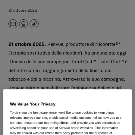
21 ottobre 2025
E-
Stampa
Copia
mail.
21 ottobre 2025:
Kenvue, produttore di Nicorette®*
(terapia sostitutiva della nicotina), ha annunciato oggi
il lancio della sua campagna Total Quit™. Total Quit™ è
definito come il raggiungimento della libertà dal
tabacco e dalla nicotina. Attraverso la sua campagna,
Kenvue mira a sensibilizzare l'opinione pubblica e ad
agire su questa sfida di salute pubblica.
We Value Your Privacy
Ricerche recenti dimostrano che un consumatore su
To give you the best experience, we’d like to use cookies to keep things
relevant, improve our site, enable social media functions, tell us how you use
cinque inizia a consumare nicotina partendo da
our sites, measure our marketing efforts, and provide you with personalized
advertising based on your use of Kenvue brand websites. This information
prodotti come sigarette elettroniche o sacchetti di
may be shared with our limited third-party partners for the purposes of