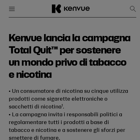
Menu
Chiudi
Mos
la
rice
Salta
al
contenuto
Kenvue lancia la campagna
Total Quit™ per sostenere
un mondo privo di tabacco
e nicotina
• Un consumatore di nicotina su cinque utilizza
prodotti come sigarette elettroniche o
1
sacchetti di nicotina
.
• La campagna invita i responsabili politici a
regolamentare tutti i prodotti a base di
tabacco e nicotina e a sostenere gli sforzi per
smettere di fumare.