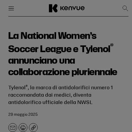
Menu
Chiudi
Mos
la
rice
Salta
al
contenuto
La National Women’s
®
Soccer League e Tylenol
annunciano una
collaborazione pluriennale
®
Tylenol
, la marca di antidolorifici numero 1
raccomandata dai medici, diventa
antidolorifico ufficiale della NWSL
29 maggio 2025
E-
Stampa
Copia