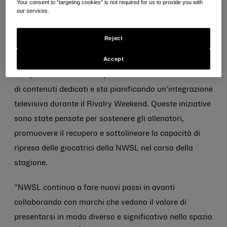
solida integrazione durante i momenti chiave, tra cui il
Your consent to “targeting cookies” is not required for us to provide you with
our services.
weekend inaugurale della rivalità della lega (8–10
®
agosto). Sul posto, Tylenol
fornirà prodotti in
Reject
omaggio ai giocatori e al personale e metterà in
Accept
evidenza la segnaletica in tutte le partite del
campionato. Il marchio sponsorizzerà anche una serie
di contenuti dedicati e sta pianificando un'integrazione
televisiva durante il Rivalry Weekend. Queste iniziative
sono state pensate per sostenere gli allenatori,
promuovere il recupero e sottolineare la capacità di
ripresa delle giocatrici della NWSL nel corso della
stagione.
“NWSL continua a fare nuovi passi in avanti
collaborando con marchi che vedono il valore di
presentarsi in modo diverso e significativo nello spazio