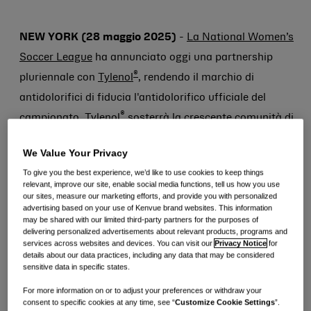
mail.
NEW YORK (28 maggio 2025)
-
La National Women’s
Soccer League
ha annunciato oggi una partnership
®
pluriennale con
Tylenol
, rendendo il marchio di
antidolorifici di fiducia l'antidolorifico ufficiale del
®
campionato. Tylenol
sosterrà la crescente comunità di
atleti d'élite del campionato fornendo un sollievo rapido
We Value Your Privacy
ed efficace.
To give you the best experience, we’d like to use cookies to keep things
relevant, improve our site, enable social media functions, tell us how you use
®
Tylenol
, che è il primo marchio di antidolorifici
our sites, measure our marketing efforts, and provide you with personalized
advertising based on your use of Kenvue brand websites. This information
raccomandato dai medici, darà vita al suo impegno per
may be shared with our limited third-party partners for the purposes of
delivering personalized advertisements about relevant products, programs and
la cura durante tutta la stagione. Il marchio rifornirà e
services across websites and devices. You can visit our
Privacy Notice
for
branderà le borse sportive della lega, riceverà diritti di
details about our data practices, including any data that may be considered
sensitive data in specific states.
marketing esclusivi per tutta la stagione e aumenterà
For more information on or to adjust your preferences or withdraw your
la consapevolezza per il sollievo dal dolore con una
consent to specific cookies at any time, see “
Customize Cookie Settings
”.