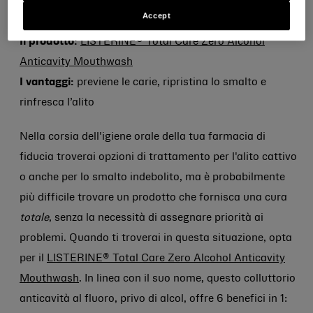
che tu possa semplificare la tua routine.
Accept
Il prodotto:
LISTERINE® Total Care Zero Alcohol
Anticavity Mouthwash
I vantaggi:
previene le carie, ripristina lo smalto e
rinfresca l’alito
Nella corsia dell'igiene orale della tua farmacia di
fiducia troverai opzioni di trattamento per l'alito cattivo
o anche per lo smalto indebolito, ma è probabilmente
più difficile trovare un prodotto che fornisca una cura
totale
, senza la necessità di assegnare priorità ai
problemi. Quando ti troverai in questa situazione, opta
per il
LISTERINE® Total Care Zero Alcohol Anticavity
Mouthwash
. In linea con il suo nome, questo colluttorio
anticavità al fluoro, privo di alcol, offre 6 benefici in 1: