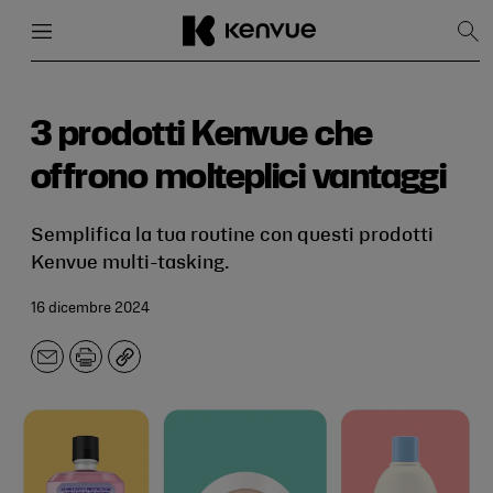
Menu
Chiudi
Mos
la
rice
Salta
al
contenuto
3 prodotti Kenvue che
offrono molteplici vantaggi
Semplifica la tua routine con questi prodotti
Kenvue multi-tasking.
16 dicembre 2024
E-
Stampa
Copia
mail.