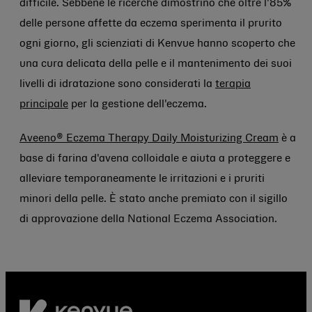
difficile. Sebbene le ricerche dimostrino che oltre l'85%
delle persone affette da eczema sperimenta il prurito
ogni giorno, gli scienziati di Kenvue hanno scoperto che
una cura delicata della pelle e il mantenimento dei suoi
livelli di idratazione sono considerati la
terapia
principale
per la gestione dell'eczema.
Aveeno® Eczema Therapy Daily Moisturizing Cream
è a
base di farina d'avena colloidale e aiuta a proteggere e
alleviare temporaneamente le irritazioni e i pruriti
minori della pelle. È stato anche premiato con il sigillo
di approvazione della National Eczema Association.