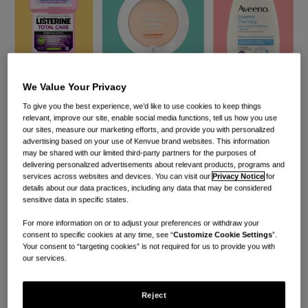
We Value Your Privacy
To give you the best experience, we’d like to use cookies to keep things
relevant, improve our site, enable social media functions, tell us how you use
our sites, measure our marketing efforts, and provide you with personalized
Tutti abbiamo sentito l’espressione “Meno è meglio”.
advertising based on your use of Kenvue brand websites. This information
may be shared with our limited third-party partners for the purposes of
Ma quando si ha a che fare con più problemi
delivering personalized advertisements about relevant products, programs and
contemporaneamente, è difficile abbracciare questa
services across websites and devices. You can visit our
Privacy Notice
for
details about our data practices, including any data that may be considered
filosofia e semplificare l'uso dei prodotti.
sensitive data in specific states.
Fortunatamente, gli scienziati di Kenvue vedono e
For more information on or to adjust your preferences or withdraw your
consent to specific cookies at any time, see “
Customize Cookie Settings
”.
risolvono esigenze inascoltate, scoprendo soluzioni
Your consent to “targeting cookies” is not required for us to provide you with
reali e portandole nelle case e nelle mani dei
our services.
consumatori. Per questo motivo, ti illustriamo tre
Reject
prodotti Kenvue che offrono diversi vantaggi, in modo