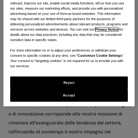
relevant, improve our site, enable social media functions, tell us how you use
Summit, nel New Jersey. Questo campus
our sites, measure our marketing efforts, and provide you with personalized
advertising based on your use of Kenvue brand websites. This information
appositamente costruito ci riunirà per offrire
may be shared with our limited third-party partners for the purposes of
prestazioni superiori, raggiungere livelli più elevati di
delivering personalized advertisements about relevant products, programs and
services across websites and devices. You can visit our
Privacy Notice
for
impegno e crescita e aiutare i nostri team a scoprire
details about our data practices, including any data that may be considered
sensitive data in specific states.
ogni giorno il loro valore straordinario.
For more information on or to adjust your preferences or withdraw your
consent to specific cookies at any time, see “
Customize Cookie Settings
”.
Progettato all'insegna della sostenibilità, del benessere
Your consent to “targeting cookies” is not required for us to provide you with
e del design inclusivo, ecco le sette cose da sapere:
our services.
1. One Kenvue Way è situato in posizione
Reject
centrale a Summit, New Jersey.
Accept
Perché Summit? La sua reputazione di polo tecnologico
e di innovazione corrisponde alla nostra missione di
rimanere all'avanguardia delle tendenze del settore,
rafforzando al contempo il nostro impegno nei