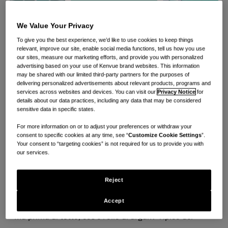
We Value Your Privacy
To give you the best experience, we’d like to use cookies to keep things
relevant, improve our site, enable social media functions, tell us how you use
our sites, measure our marketing efforts, and provide you with personalized
advertising based on your use of Kenvue brand websites. This information
may be shared with our limited third-party partners for the purposes of
delivering personalized advertisements about relevant products, programs and
services across websites and devices. You can visit our
Privacy Notice
for
details about our data practices, including any data that may be considered
sensitive data in specific states.
For more information on or to adjust your preferences or withdraw your
Kenvue si concentra sulla creazione di prodotti per la
consent to specific cookies at any time, see “
Customize Cookie Settings
”.
Your consent to “targeting cookies” is not required for us to provide you with
pelle e la bellezza formulati con ingredienti di alta
our services.
qualità, tra cui l'olio di argan del Marocco, presente nei
nostri shampoo, balsami, oli per capelli, lavaggi e
Reject
lozioni per il corpo all'olio di argan.
Accept
Ma prima di tutto, cos'è l'olio di argan? Tipico del