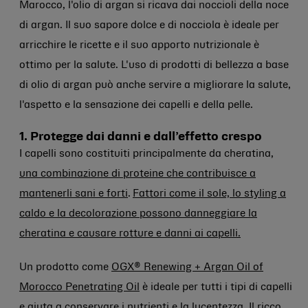
Marocco, l'olio di argan si ricava dai noccioli della noce
di argan. Il suo sapore dolce e di nocciola è ideale per
arricchire le ricette e il suo apporto nutrizionale è
ottimo per la salute. L'uso di prodotti di bellezza a base
di olio di argan può anche servire a migliorare la salute,
l'aspetto e la sensazione dei capelli e della pelle.
1. Protegge dai danni e dall’effetto crespo
I capelli sono costituiti principalmente da cheratina,
una combinazione di proteine che contribuisce a
mantenerli sani e forti
.
Fattori come il sole, lo styling a
caldo e la decolorazione possono danneggiare la
cheratina e causare rotture e danni ai capelli.
Un prodotto come
OGX® Renewing + Argan Oil of
Morocco Penetrating Oil
è ideale per tutti i tipi di capelli
e aiuta a conservare i nutrienti e la lucentezza. Il ricco