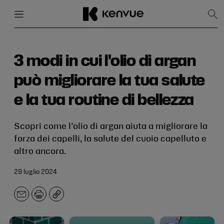
Menu
Chiudi
Mos
la
rice
Salta
al
contenuto
3 modi in cui l'olio di argan
può migliorare la tua salute
e la tua routine di bellezza
Scopri come l’olio di argan aiuta a migliorare la
forza dei capelli, la salute del cuoio capelluto e
altro ancora.
29 luglio 2024
E-
Stampa
Copia
mail.