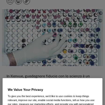
E-
Stampa
Copia
mail.
In Kenvue, guadagnare fiducia con la scienza è un
impegno per la vita. Dalle best practice ai prodotti
We Value Your Privacy
migliori della categoria, impariamo, testiamo,
To give you the best experience, we’d like to use cookies to keep things
collaboriamo e ottimizziamo per portare soluzioni reali
relevant, improve our site, enable social media functions, tell us how you use
nelle comunità, nelle case e nelle mani di tutto il
our sites, measure our marketing efforts, and provide you with personalized