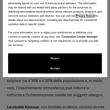
advertising based on your use of Kenvue brand websites. This information
mondo. Negli ultimi quattro anni, i nostri scienziati
may be shared with our limited third-party partners for the purposes of
delivering personalized advertisements about relevant products, programs and
hanno condotto più di 500 studi clinici, che aiutano a
services across websites and devices. You can visit our
Privacy Notice
for
fornire cure quotidiane sicure ed efficaci in ogni fase
details about our data practices, including any data that may be considered
sensitive data in specific states.
della vita. Scopri di più su come quattro di questi
For more information on or to adjust your preferences or withdraw your
recenti studi clinici hanno rivoluzionato e valorizzato i
consent to specific cookies at any time, see “
Customize Cookie Settings
”.
Your consent to “targeting cookies” is not required for us to provide you with
nostri marchi iconici, dalla cura delle allergie alla cura
our services.
della pelle alla salute essenziale.
Reject
Influenzare la cura delle allergie
Accept
Il problema:
in tutto il mondo, la rinite
allergica
colpisce tra il 10% e il 30% della popolazione e, in molti
casi, l’inquinamento atmosferico può indurre o
rafforzare l’infiammazione nasale nei soggetti allergici.
Lo studio Kenvue:
con limitate evidenze cliniche dirette