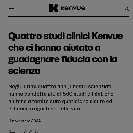
Menu
Chiudi
Mos
la
rice
Salta
al
contenuto
Quattro studi clinici Kenvue
che ci hanno aiutato a
guadagnare fiducia con la
scienza
Negli ultimi quattro anni, i nostri scienziati
hanno condotto più di 500 studi clinici, che
aiutano a fornire cure quotidiane sicure ed
efficaci in ogni fase della vita.
11 novembre 2024