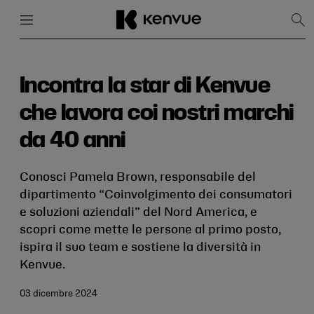
Menu
Chiudi
Mos
la
rice
Salta
al
contenuto
Incontra la star di Kenvue
che lavora coi nostri marchi
da 40 anni
Conosci Pamela Brown, responsabile del
dipartimento “Coinvolgimento dei consumatori
e soluzioni aziendali” del Nord America, e
scopri come mette le persone al primo posto,
ispira il suo team e sostiene la diversità in
Kenvue.
03 dicembre 2024