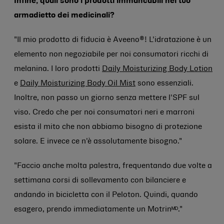
Infine, quali sono i prodotti immancabili nel tuo
armadietto dei medicinali?
"Il mio prodotto di fiducia è Aveeno®! L'idratazione è un
elemento non negoziabile per noi consumatori ricchi di
melanina. I loro prodotti
Daily Moisturizing Body Lotion
e
Daily Moisturizing Body Oil Mist
sono essenziali.
Inoltre, non passo un giorno senza mettere l'SPF sul
viso. Credo che per noi consumatori neri e marroni
esista il mito che non abbiamo bisogno di protezione
solare. E invece ce n'è assolutamente bisogno."
"Faccio anche molta palestra, frequentando due volte a
settimana corsi di sollevamento con bilanciere e
andando in bicicletta con il Peloton. Quindi, quando
esagero, prendo immediatamente un Motrinᴹᴰ."