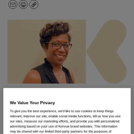
E-
Stampa
Copia
mail.
Avere un impatto fa parte della descrizione del lavoro
We Value Your Privacy
in Kenvue, ma cosa significa essere un Kenvuer?
To give you the best experience, we’d like to use cookies to keep things
relevant, improve our site, enable social media functions, tell us how you use
our sites, measure our marketing efforts, and provide you with personalized
Per scoprirlo, chiediamolo a Pamela Brown,
advertising based on your use of Kenvue brand websites. This information
may be shared with our limited third-party partners for the purposes of
responsabile del dipartimento “Coinvolgimento dei