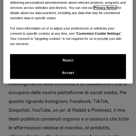
delivering personalized advertisements about relevant products, programs and
consumatori e soluzioni aziendali” del Nord America, e
services across websites and devices. You can visit our
Privacy Notice
for
details about our data practices, including any data that may be considered
scopri come mette le persone al primo posto, ispira il
sensitive data in specific states.
suo team e sostiene la diversità in Kenvue.
For more information on or to adjust your preferences or withdraw your
consent to specific cookies at any time, see “
Customize Cookie Settings
”.
Your consent to “targeting cookies” is not required for us to provide you with
Parlaci del tuo lavoro in Kenvue.
our services.
"Sono la responsabile del dipartimento
“Coinvolgimento dei consumatori e soluzioni aziendali”
Reject
per il Nord America, e questo significa supervisionare
Accept
un team incredibile, intelligente e creativo di esperti di
coinvolgimento della comunità e di collaboratori che si
occupano delle nostre piattaforme di social media. Per
quanto riguarda Instagram, Facebook, TikTok,
Snapchat, YouTube, un po' di Reddit e Pinterest, il mio
team pubblica contenuti organici e si assicura che tutte
le affermazioni relative al marchio, al prodotto,