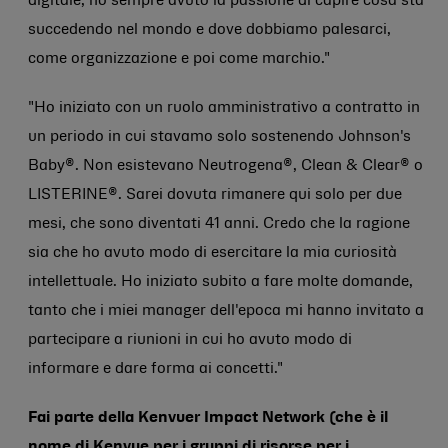
digitale, ho sempre avuto la passione di capire cosa sta
succedendo nel mondo e dove dobbiamo palesarci,
come organizzazione e poi come marchio."
"Ho iniziato con un ruolo amministrativo a contratto in
un periodo in cui stavamo solo sostenendo Johnson's
Baby®. Non esistevano Neutrogena®, Clean & Clear® o
LISTERINE®. Sarei dovuta rimanere qui solo per due
mesi, che sono diventati 41 anni. Credo che la ragione
sia che ho avuto modo di esercitare la mia curiosità
intellettuale. Ho iniziato subito a fare molte domande,
tanto che i miei manager dell'epoca mi hanno invitato a
partecipare a riunioni in cui ho avuto modo di
informare e dare forma ai concetti."
Fai parte della Kenvuer Impact Network (che è il
nome di Kenvue per i gruppi di risorse per i