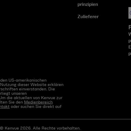
prinzipien
Zulieferer
W
p
E
p
enden US-amerikanischen
 Nutzung dieser Website erklären
schriften einverstanden. Die
rliegt unseren
 Um die aktuellen von Kenvue zur
llten Sie den
Medienbereich
ntakt
oder suchen Sie direkt auf
. © Kenvue 2026. Alle Rechte vorbehalten.