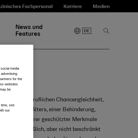
zinisches Fachpersonal
Karriere
Medien
News und
Suche
Features
anzeigen
 social media
 advertising
artners for the
oss websites
t may be
Politik der beruflichen Chancengleichheit,
 time, see
erkunft, des Alters, einer Behinderung,
ith our
onen oder anderer geschützter Merkmale
es, einschließlich, aber nicht beschränkt