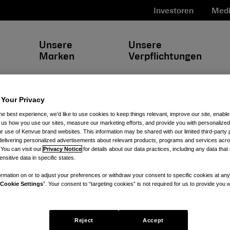
Investoren
Medi
Unsere
Unsere
Marken
Verpflichtungen
 Your Privacy
he best experience, we’d like to use cookies to keep things relevant, improve our site, enable
ll us how you use our sites, measure our marketing efforts, and provide you with personalized
Chancengleichheit
 use of Kenvue brand websites. This information may be shared with our limited third-party p
delivering personalized advertisements about relevant products, programs and services acr
 You can visit our
Privacy Notice
for details about our data practices, including any data tha
nsitive data in specific states.
ngleichheit fördert. Dazu verfolgt das Unternehmen eine 
rmation on or to adjust your preferences or withdraw your consent to specific cookies at any
utfarbe, der Religion, des Geschlechts, der nationalen H
Cookie Settings
”. Your consent to “targeting cookies” is not required for us to provide you w
, der sexuellen Orientierung, der genetischen Informati
ieht sich auf alle Phasen des Beschäftigungsverhältniss
Reject
Accept