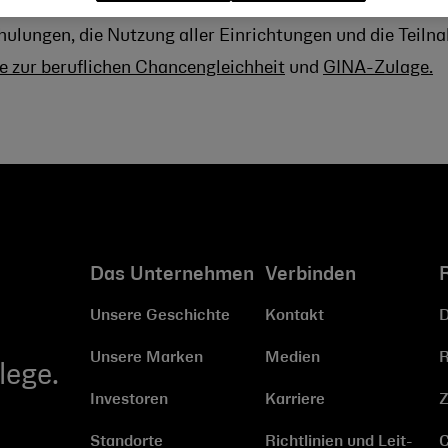
ung, Beförderung, Versetzung, Degradierung, Personala
hulungen, die Nutzung aller Einrichtungen und die Tei
e zur beruflichen Chancengleichheit
und
GINA-Zulage.
Das Unternehmen
Verbinden
Unsere Geschichte
Kontakt
D
Unsere Marken
Medien
R
lege.
Investoren
Karriere
Z
Standorte
Richtlinien und Leit­
C