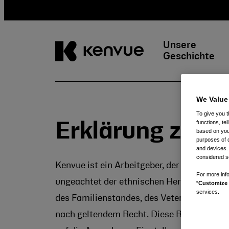
Unsere
Geschichte
Weiter
We Value
zum
Inhalt
To give you t
functions, te
Erklärung zur 
based on your
purposes of 
and devices.
considered se
Kenvue ist ein Arbeitgeber, der die Chance
For more info
ungeachtet der ethnischen Herkunft, der Ha
“
Customize 
services.
des Familienstandes, des Veteranenstatus
nach geltendem Recht. Diese Richtlinie bez