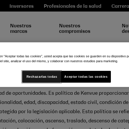
Inversores
Profesionales de la salud
Carrera
Nuestras
Nuestros
Not
marcas
compromisos
de
 en “Aceptar todas las cookies”, usted acepta que las cookies se guarden en su dispositivo p
l sitio, analizar el uso del mismo, y colaborar con nuestros estudios para marketing.
 igualdad de oportu
Rechazarlas todas
Aceptar todas las cookies
d de oportunidades. Es política de Kenvue proporcionar
nacionalidad, edad, discapacidad, estado civil, condición 
tegida por la legislación aplicable. Esta política se refi
ratación, colocación, ascenso, traslado, descenso de categ