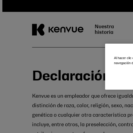
Nuestra
historia
Ir
al
Al hacer clic
navegación de
contenido
Declaración de
Kenvue es un empleador que ofrece igualda
distinción de raza, color, religión, sexo, 
genética o cualquier otra característica pro
incluye, entre otros, la preselección, cont