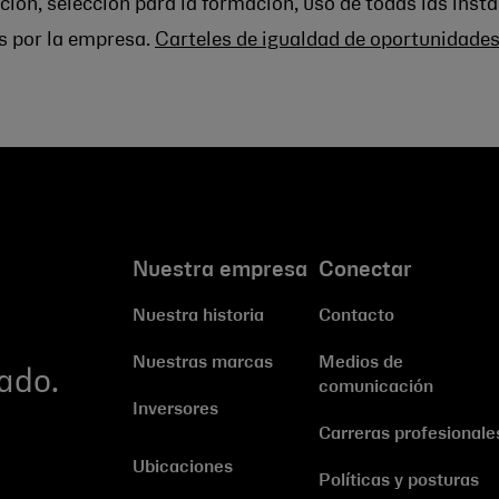
ón, selección para la formación, uso de todas las insta
s por la empresa.
Carteles de igualdad de oportunidade
Nuestra empresa
Conectar
Nuestra historia
Contacto
Nuestras marcas
Medios de
ado.
comunicación
Inversores
Carreras profesionale
Ubicaciones
Políticas y posturas