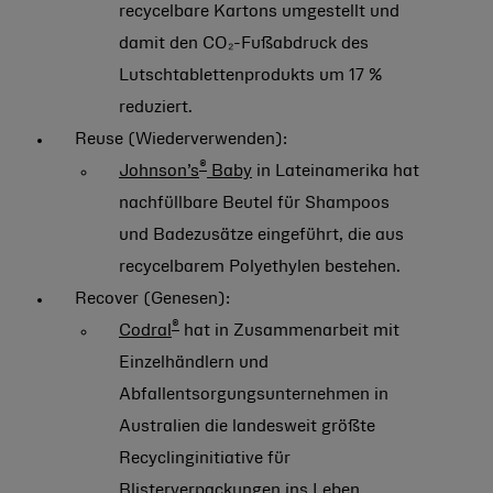
recycelbare Kartons umgestellt und
damit den CO₂-Fußabdruck des
Lutschtablettenprodukts um 17 %
reduziert.
Reuse (Wiederverwenden):
®
Johnson’s
Baby
in Lateinamerika hat
nachfüllbare Beutel für Shampoos
und Badezusätze eingeführt, die aus
recycelbarem Polyethylen bestehen.
Recover (Genesen):
®
Codral
hat in Zusammenarbeit mit
Einzelhändlern und
Abfallentsorgungsunternehmen in
Australien die landesweit größte
Recyclinginitiative für
Blisterverpackungen ins Leben