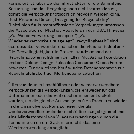
konzipiert ist, aber wo die Infrastruktur für die Sammlung,
Sortierung und das Recycling noch nicht vorhanden ist,
damit die Verpackung tatsächlich recycelt werden kann.
Best Practices für die „Designing for Recyclability“-
Richtlinien für kunststoffbasierte Verpackungen umfassen
die Association of Plastics Recyclers in den USA. Hinweis:
„Zur Wiederverwertung konzipiert“, „Zur
Wiederverwertbarkeit ausgelegt“, „recyclingbereit“ sind
austauschbar verwendet und haben die gleiche Bedeutung.
Die Recyclingfähigkeit in Prozent wurde anhand der
Recyclingquotenrichtlinien der Ellen MacArthur Foundation
und der Golden Design Rules des Consumer Goods Forum
bewertet. Für den reinen Kauf wurden Datenannahmen zur
Recyclingfähigkeit auf Markenebene getroffen.
4
Kenvue definiert nachfüllbare oder wiederverwendbare
Verpackungen als Verpackungen, die entweder für das
Unternehmen oder die Verbraucher:innen entwickelt
wurden, um die gleiche Art von gekauften Produkten wieder
in die Originalverpackung zu legen, die als
wiederverwendbar und/oder nachfüllbar ausgelegt sind und
eine Mindestanzahl von Wiederverwendungen durch die
Teilnahme an einem System erreicht, das eine
Wiederverwendung ermöglicht.