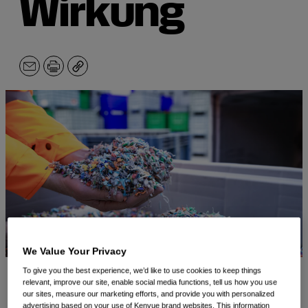
Wirkung
E-
Drucken
Kopieren
mailen
We Value Your Privacy
To give you the best experience, we’d like to use cookies to keep things
relevant, improve our site, enable social media functions, tell us how you use
Verpackungen spielen eine entscheidende Rolle bei der
our sites, measure our marketing efforts, and provide you with personalized
advertising based on your use of Kenvue brand websites. This information
sicheren Lieferung vertrauenswürdiger