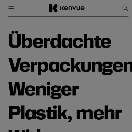
Menü
Schließen
Suc
anz
Weiter
zum
Inhalt
Überdachte
Verpackungen
Weniger
Plastik, mehr