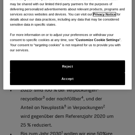
may be shared with our limited third-party partners for the purposes of
Gesundheitsprodukte an Verbraucher, tragen jedoch
delivering personalized advertisements about relevant products, programs and
services across websites and devices. You can visit our
Privacy Notice
for
auch eine Verantwortung für die Verringerung der
details about our data practices, including any data that may be considered
sensitive data in specific states.
Umweltbelastung und die Förderung eines gesünderen
Planeten. Aus diesem Grund haben die Minimierung
For more information on or to adjust your preferences or withdraw your
consent to specific cookies at any time, see “
Customize Cookie Settings
”.
des Kunststoffverbrauchs und die Förderung zirkulärer
Your consent to “targeting cookies” is not required for us to provide you with
our services.
Lösungen höchste Priorität.
Reject
Im Rahmen dieser Bemühungen haben wir uns klare
globale Ziele gesetzt.
Accept
1
2
2025
sind 100 % der Verpackungen
3
4
recycelbar
oder nachfüllbar
, und der
5
2
Anteil an Neuplastik
in Verpackungen
wird gegenüber dem Referenzjahr 2020 um
25 % reduziert.
1
Bis zum Jahr 2030
wollen wir eine 50%ige