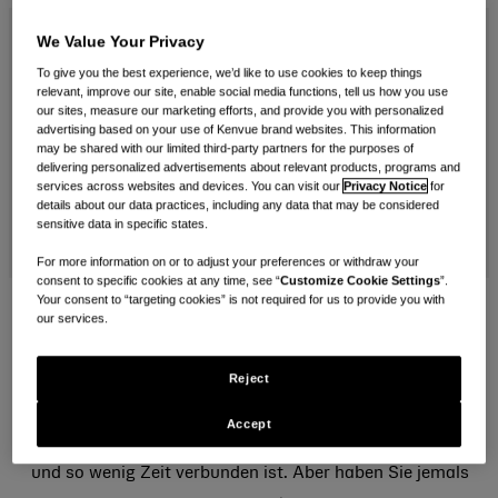
mailen
We Value Your Privacy
To give you the best experience, we’d like to use cookies to keep things
relevant, improve our site, enable social media functions, tell us how you use
our sites, measure our marketing efforts, and provide you with personalized
advertising based on your use of Kenvue brand websites. This information
may be shared with our limited third-party partners for the purposes of
delivering personalized advertisements about relevant products, programs and
services across websites and devices. You can visit our
Privacy Notice
for
details about our data practices, including any data that may be considered
sensitive data in specific states.
For more information on or to adjust your preferences or withdraw your
consent to specific cookies at any time, see “
Customize Cookie Settings
”.
Your consent to “targeting cookies” is not required for us to provide you with
our services.
So viel Kindererziehung, so wenig Zeit
Es wird oft gesagt, dass die Elternschaft die Erfahrung
Reject
in unserem Leben ist, die alles verändert. Gleichzeitig
Accept
ist bekannt, dass sie mit unzähligen Anforderungen
und so wenig Zeit verbunden ist. Aber haben Sie jemals