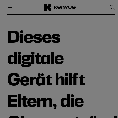
Menü
Schließen
Suc
anz
Weiter
zum
Inhalt
Dieses
digitale
Gerät hilft
Eltern, die