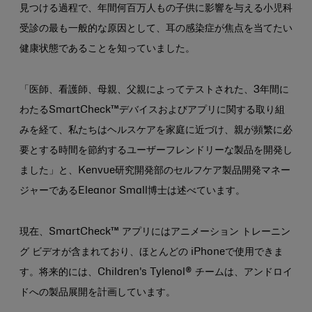
見つける過程で、年間何百万人もの子供に影響を与える小児科
受診の最も一般的な原因として、耳の感染症が焦点を当てたい
健康状態であることを知っていました。
「医師、看護師、母親、父親によってテストされた、3年間に
わたるSmartCheck™デバイスおよびアプリに関する取り組
みを経て、私たちはヘルスケアを家庭に近づけ、親が頻繁に必
要とする時間を節約するユーザーフレンドリーな製品を開発し
ました」と、Kenvue研究開発部のセルフケア製品開発マネー
ジャーであるEleanor Small博士は述べています。
現在、SmartCheck™ アプリにはアニメーション トレーニン
グ ビデオが含まれており、ほとんどの iPhoneで使用できま
す。将来的には、Children's Tylenol® チームは、アンドロイ
ドへの製品展開を計画しています。