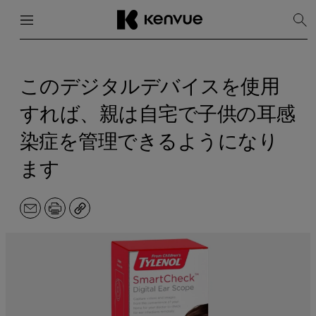
メニュー
閉じる
検
索
を
コ
表
ン
示
テ
このデジタルデバイスを使用
ン
ツ
すれば、親は自宅で子供の耳感
に
ス
染症を管理できるようになり
キ
ッ
ます
プ
メ
印
コ
ー
刷
ピ
ル
ー
ア
ド
レ
ス