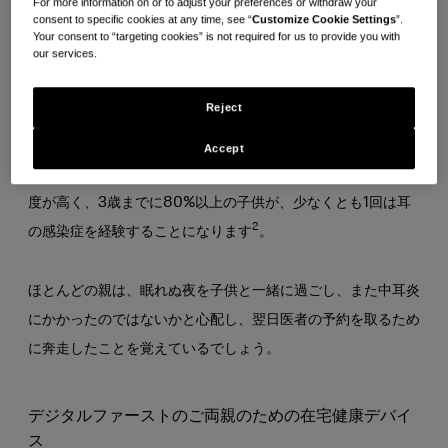
For more information on or to adjust your preferences or withdraw your
consent to specific cookies at any time, see “
Customize Cookie Settings
”.
Your consent to “targeting cookies” is not required for us to provide you with
our services.
CDCによると、2019年だけでも、25%以上の子どもが救急
1
ケアセンターや診療所で1回以上診察を受けました
。長年にわ
Reject
たり、米国の子供たちが医師の診察を受ける最も一般的な原因
2
は耳の感染症でした
。実際、誰もが耳の感染症にかかる可能
Accept
性がありますが、大人よりも子供の方が耳の感染症にかかる頻
度が高く、3歳までに80%以上の子供が、少なくとも1回は耳
2
の感染症を経験することになります
。
ほとんどの親は、眠れぬ夜を子供と一緒に過ごし、また中耳炎
にかかったのではないかと心配し、翌日医者の予約を取るため
に奔走したことを覚えているでしょう。
デジタルファーストのご両親のための在宅健康デバイ
ス