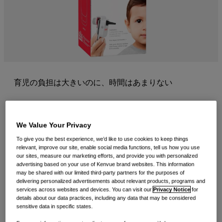
育児の負担は大きいのに、時間はあまりない
私たちの人生で最大の変化をもたらす経験の1つは親になるこ
とだとよく言われます。同時に、子育てには数え切れないほど
We Value Your Privacy
の要求があり、時間がないことも知られています。
その理由に
To give you the best experience, we’d like to use cookies to keep things
relevant, improve our site, enable social media functions, tell us how you use
ついて
、立ち止まって正確に考えたことはありますか？
our sites, measure our marketing efforts, and provide you with personalized
advertising based on your use of Kenvue brand websites. This information
may be shared with our limited third-party partners for the purposes of
子どもたちには、宿題、サッカーの試合、サイエンスフェア、
delivering personalized advertisements about relevant products, programs and
services across websites and devices. You can visit our
Privacy Notice
for
そして時には数え切れないほどの医者の診察など、コミットメ
details about our data practices, including any data that may be considered
sensitive data in specific states.
ントがつきものです。学校やスポーツ活動は事前に予定されて
いますが、病気は予告なしに訪れます。