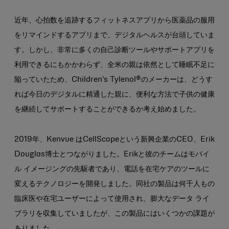
近年、心拍数を追跡するフィットネスアプリから医薬品の服用
をリマインドするアプリまで、デジタルヘルスが台頭していま
す。しかし、非常に多くの自己診断ツールやサポートアプリを
利用できるにもかかわらず、全米の親は依然として睡眠不足に
陥っていたため、Children's Tylenol®のメーカーは、どうす
れば今日のデジタルに精通した親に、便利な方法で子供の健康
を継続してサポートすることができるか考え始めました。
2019年、Kenvue はCellScopeという新興企業のCEO、Erik
Douglas博士とつながりました。Erikと彼のチームはモバイ
ル イメージングの先駆者であり、電話を在宅ケアのツールに
変えるテクノロジーを開発しました。同社の製品は何千人もの
臨床医や在宅ユーザーによって使用され、膨大なデータ ライ
ブラリを収集していましたが、この製品にはいくつかの課題が
ありました。