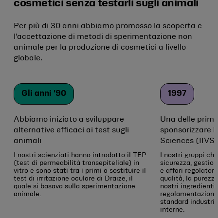
cosmetici senza testarli sugli animali
Per più di 30 anni abbiamo promosso la scoperta e
l’accettazione di metodi di sperimentazione non
animale per la produzione di cosmetici a livello
globale.
Gli anni '90
1997
Abbiamo iniziato a sviluppare
Una delle prim
alternative efficaci ai test sugli
sponsorizzare l’
animali
Sciences (IIVS
I nostri scienziati hanno introdotto il TEP
I nostri gruppi ch
(test di permeabilità transepiteliale) in
sicurezza, gestion
vitro e sono stati tra i primi a sostituire il
e affari regolator
test di irritazione oculare di Draize, il
qualità, la purezz
quale si basava sulla sperimentazione
nostri ingredienti
animale.
regolamentazioni 
standard industria
interne.