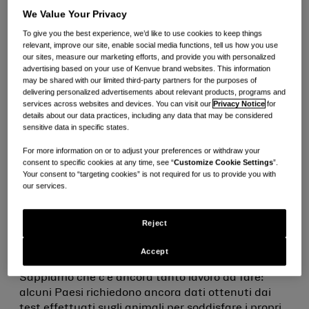
luogo più sano.
We Value Your Privacy
To give you the best experience, we’d like to use cookies to keep things
Nella ricerca o nello sviluppo dei nostri cosmetici
relevant, improve our site, enable social media functions, tell us how you use
non conduciamo test sugli animali, a meno che
our sites, measure our marketing efforts, and provide you with personalized
non ci venga richiesto di farlo per soddisfare i
advertising based on your use of Kenvue brand websites. This information
may be shared with our limited third-party partners for the purposes of
requisiti normativi. A sostegno di ciò, da oltre 30
delivering personalized advertisements about relevant products, programs and
anni ci battiamo per porre fine a livello globale alla
services across websites and devices. You can visit our
Privacy Notice
for
commercializzazione dei cosmetici testati sugli
details about our data practices, including any data that may be considered
animali. Abbiamo investito nella scienza per
sensitive data in specific states.
ricorrere a metodi di sperimentazione alternativi
For more information on or to adjust your preferences or withdraw your
all’avanguardia e per promuovere l’educazione e il
consent to specific cookies at any time, see “
Customize Cookie Settings
”.
patrocinio a favore di un maggiore uso di
Your consent to “targeting cookies” is not required for us to provide you with
our services.
alternative che non implichino il ricorso a test sugli
animali. Inoltre, stiamo collaborando con
organizzazioni che condividono la nostra ambizione
Reject
di eliminare i cosmetici testati sugli animali in
tutto il mondo.
Accept
Sappiamo che c’è ancora tanto lavoro da fare:
alcuni Paesi richiedono ancora dati ottenuti dai
test effettuati sugli animali per soddisfare i propri