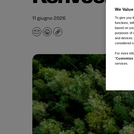
We Value
To give you t
11 giugno 2026
functions, te
based on your
purposes of 
E-
Stampa
Copia
and devices.
mail.
considered se
For more info
“
Customize 
services.