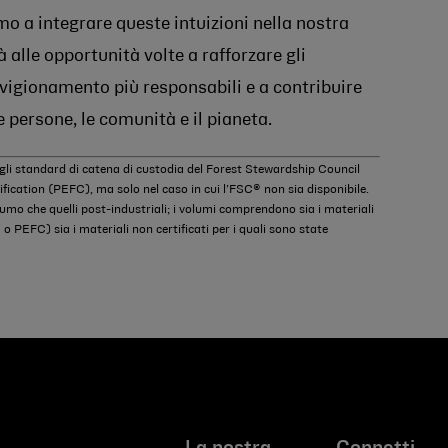
 a integrare queste intuizioni nella nostra
 alle opportunità volte a rafforzare gli
vigionamento più responsabili e a contribuire
e persone, le comunità e il pianeta.
o gli standard di catena di custodia del Forest Stewardship Council
cation (PEFC), ma solo nel caso in cui l’FSC® non sia disponibile.
nsumo che quelli post-industriali; i volumi comprendono sia i materiali
 o PEFC) sia i materiali non certificati per i quali sono state