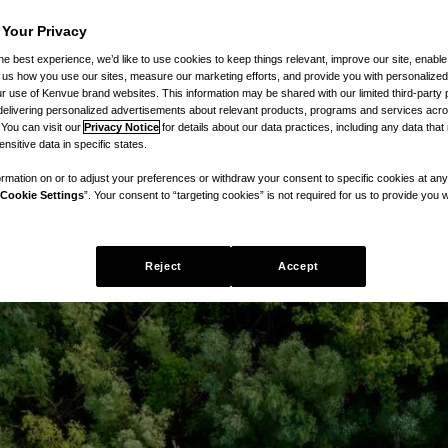
 Your Privacy
he best experience, we’d like to use cookies to keep things relevant, improve our site, enable
ll us how you use our sites, measure our marketing efforts, and provide you with personalized
 use of Kenvue brand websites. This information may be shared with our limited third-party p
delivering personalized advertisements about relevant products, programs and services acr
 You can visit our
Privacy Notice
for details about our data practices, including any data tha
nsitive data in specific states.
rmation on or to adjust your preferences or withdraw your consent to specific cookies at any
Cookie Settings
”. Your consent to “targeting cookies” is not required for us to provide you w
Reject
Accept