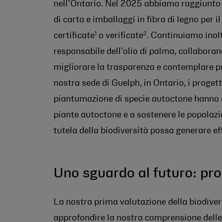
nell’Ontario. Nel 2025 abbiamo raggiunto i
di carta e imballaggi in fibra di legno per 
1
2
certificate
o verificate
. Continuiamo ino
responsabile dell’olio di palma, collaborand
migliorare la trasparenza e contemplare pr
nostra sede di Guelph, in Ontario, i progett
piantumazione di specie autoctone hanno c
piante autoctone e a sostenere le popolazi
tutela della biodiversità possa generare ef
Uno sguardo al futuro: pro
La nostra prima valutazione della biodive
approfondire la nostra comprensione delle