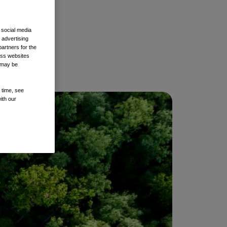
 social media
 advertising
artners for the
oss websites
t may be
 time, see
ith our