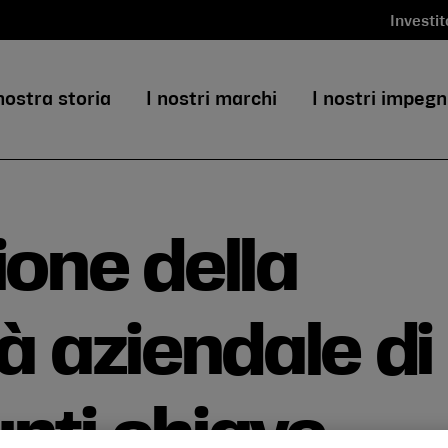
Investit
nostra storia
I nostri marchi
I nostri impegn
ione della
tà aziendale di
nti chiave