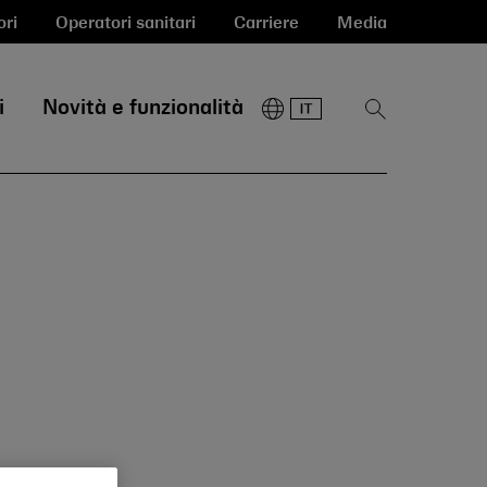
ori
Operatori sanitari
Carriere
Media
i
Novità e funzionalità
Mostra
la
ricerca