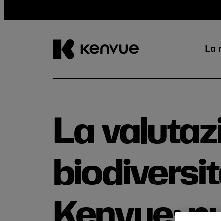
La 
Salta
al
contenuto
La valutaz
biodiversi
Kenvue: pu