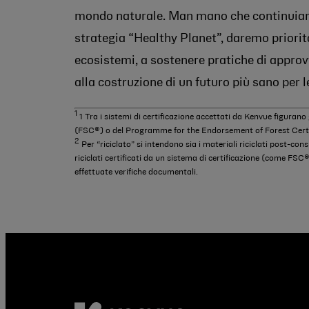
mondo naturale. Man mano che continuiamo
strategia “Healthy Planet”, daremo priorità
ecosistemi, a sostenere pratiche di approv
alla costruzione di un futuro più sano per l
1
1 Tra i sistemi di certificazione accettati da Kenvue figuran
(FSC®) o del Programme for the Endorsement of Forest Certifi
2
Per “riciclato” si intendono sia i materiali riciclati post-co
riciclati certificati da un sistema di certificazione (come FSC®
effettuate verifiche documentali.