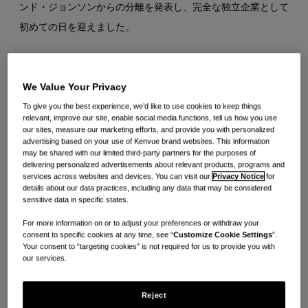
ス
ンド・ジョンソンからの分離を発表し、完全な独立企業として
初めての日を迎えました。
「これはKenvueにとって歴史的な瞬間であり、世界中の顧客
We Value Your Privacy
と消費者に革新的なケアソリューションを提供することに専念
To give you the best experience, we’d like to use cookies to keep things
することで、コンシューマーヘルスの次の章を書くことはとて
relevant, improve our site, enable social media functions, tell us how you use
もエキサイティングなことです」とKenvueの最高経営責任者
our sites, measure our marketing efforts, and provide you with personalized
advertising based on your use of Kenvue brand websites. This information
兼ディレクターであるThibaut Mongon氏は述べています。
may be shared with our limited third-party partners for the purposes of
delivering personalized advertisements about relevant products, programs and
「この重要な節目のために準備してくれた情熱的なチームに感
services across websites and devices. You can visit our
Privacy Notice
for
謝するとともに、新たな株主を歓迎します。世界で最も愛され
details about our data practices, including any data that may be considered
sensitive data in specific states.
ているブランドの本拠地として、私たちは完全に独立した企業
For more information on or to adjust your preferences or withdraw your
として、強みのある立場から未来に踏み出し、コンシューマー
consent to specific cookies at any time, see “
Customize Cookie Settings
”.
Your consent to “targeting cookies” is not required for us to provide you with
ヘルスにおけるグローバルリーダーとして引き続き達成するこ
our services.
とすべてを楽しみにしています。」
Reject