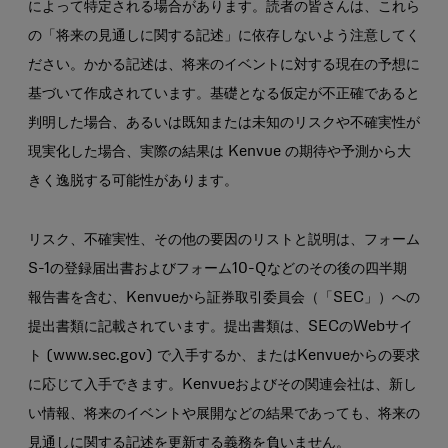
によって特定される場合があります。読者の皆さんは、これら
の「将来の見通しに関する記述」に依存しないよう注意してく
ださい。かかる記述は、将来のイベントに対する現在の予想に
基づいて作成されています。基礎となる仮定が不正確であると
判明した場合、あるいは既知または未知のリスクや不確実性が
現実化した場合、実際の結果は Kenvue の期待や予測から大
きく逸脱する可能性があります。
リスク、不確実性、その他の要因のリストと説明は、フォーム
S-1の登録届出書およびフォーム10-Qなどのその後の四半期
報告書を含む、Kenvueから証券取引委員会（「SEC」）への
提出書類に記載されています。提出書類は、SECのWebサイ
ト (www.sec.gov) で入手するか、またはKenvueからの要求
に応じて入手できます。Kenvueおよびその関連会社は、新し
い情報、将来のイベントや展開などの結果であっても、将来の
見通しに関する記述を更新する義務を負いません。