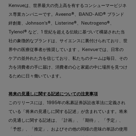
Kenvueは、世界最大の売上高を有するコンシューマービジネ
ス専業カンパニーです。Aveeno®、BAND-AID® ブランド
絆創膏、Johnson's®、Listerine®、Neutrogena®、
Tylenol® など、1 世紀を超える伝統に基づいて構築された当
社の象徴的なブランドは、サイエンスに裏付けられており、世
界中の医療従事者が推奨しています 。Kenvueでは、日常の
ケアの並外れた力を信じており、私たちのチームは毎日、その
力を消費者の手に届け、消費者の心と家庭の中に場所を見つけ
るために日々働いています。
将来の見通しに関する記述についての注意事項
このリリースには、1995年の私募証券訴訟改革法に定義され
ている「将来の見通しに関する記述」が含まれています。将来
の見通しに関する記述は、「計画」、「期待」、「予定」、
「予想」、「推定」、およびその他の同様の意味の単語の使用