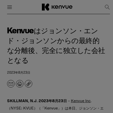
メニュー
閉じる
検
索
を
コ
表
ン
示
テ
Kenvueはジョンソン・エン
ン
ツ
ド・ジョンソンからの最終的
に
ス
な分離後、完全に独立した会社
キ
ッ
となる
プ
2023年8月23日
メ
印
コ
ー
刷
ピ
ル
ー
ア
SKILLMAN, N.J. 2023年8月23日
–
Kenvue Inc
.
ド
（NYSE: KVUE）（「Kenvue」）は本日、ジョンソン・エ
レ