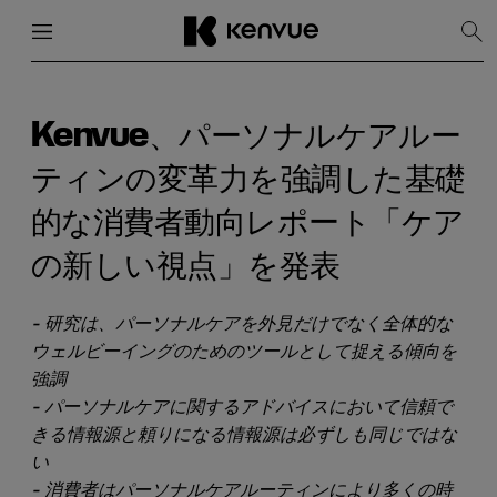
メニュー
閉じる
検
索
を
コ
表
ン
示
テ
Kenvue、パーソナルケアルー
ン
ツ
ティンの変革力を強調した基礎
に
ス
的な消費者動向レポート「ケア
キ
ッ
の新しい視点」を発表
プ
- 研究は、パーソナルケアを外見だけでなく全体的な
ウェルビーイングのためのツールとして捉える傾向を
強調
- パーソナルケアに関するアドバイスにおいて信頼で
きる情報源と頼りになる情報源は必ずしも同じではな
い
- 消費者はパーソナルケアルーティンにより多くの時