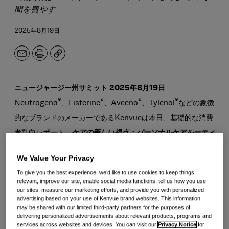
間を費やす
2025年8月19日
メ
印
コ
ー
刷
ピ
ル
ー
ア
ニュージャージー州サミット 2025年8月19日
—
ド
®
®
®
®
Neutrogena
、
Listerine
、
Aveeno
、
Tylenol
などの象徴
レ
ス
的なブランドのメーカーであるKenvueは本日、基礎的な消費
者動向レポート、
ケアの新しい視点：パーソナルケアルーティ
ンの力
を立ち上げ、パーソナルケアルーチンの推進要因、健康
We Value Your Privacy
と精神的なウェルビーイングへの影響、そして今日のケアを形
To give you the best experience, we’d like to use cookies to keep things
作る影響
を探りました。
relevant, improve our site, enable social media functions, tell us how you use
our sites, measure our marketing efforts, and provide you with personalized
advertising based on your use of Kenvue brand websites. This information
ケアの新しい視点
の主な調査結果は、
may be shared with our limited third-party partners for the purposes of
delivering personalized advertisements about relevant products, programs and
Kenvue.com/ANewViewofCare
からダウンロードできま
services across websites and devices. You can visit our
Privacy Notice
for