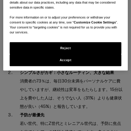
details about our data practices, including any data that may be considered
す。
sensitive data in specific states.
For more information on or to adjust your preferences or withdraw your
ルーティンの再定義：ヘルスコネクション
consent to specific cookies at any time, see “
Customize Cookie Settings
”.
Your consent to “targeting cookies” is not required for us to provide you with
世界中の消費者の88%が、パーソナルケアルーティン
our services.
が健康にプラスの影響を与えると信じており、パーソナ
ルケアを単なる外見ではなく、全体的なウェルビーイン
Reject
グのためのツールとして見る方向へのシフトを強調して
Accept
います。
シンプルさがカギ：小さなルーティン、大きな結果
消費者の73％は、毎日30分未満をパーソナルケアに費
やしていますが、継続性は変革をもたらします。15分以
上を費やした人は、そうでない人（31%）よりも健康状
態が良い（45%）と報告しています。
予防が最優先
若い世代、特にZ世代とミレニアル世代は、予防に焦点