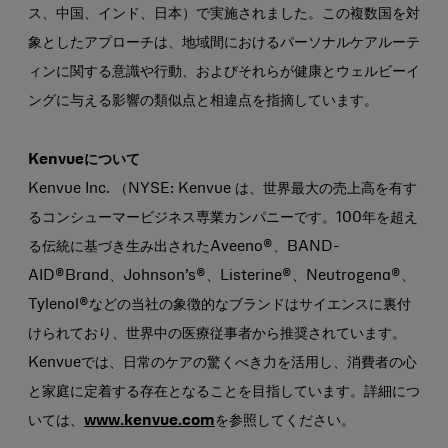
ス、中国、インド、日本）で実施されました。この複数国を対
象としたアプローチは、地域間におけるパーソナルケアルーテ
ィンに関する意識や行動、およびそれらが健康とウェルビーイ
ングに与える影響の類似点と相違点を指摘しています。
Kenvueについて
Kenvue Inc. （NYSE: Kenvue は、世界最大の売上高を有す
るコンシューマービジネス専業カンパニーです。100年を超え
る伝統に基づき生み出されたAveeno®、BAND-
AID®Brand、Johnson’s®、Listerine®、Neutrogena®、
Tylenol®などの当社の象徴的なブランドはサイエンスに裏付
けられており、世界中の医療従事者から推奨されています。
Kenvueでは、日常のケアの驚くべき力を活用し、消費者の心
と家庭に定着する存在となることを目指しています。詳細につ
いては、
www.kenvue.com
を参照してください。