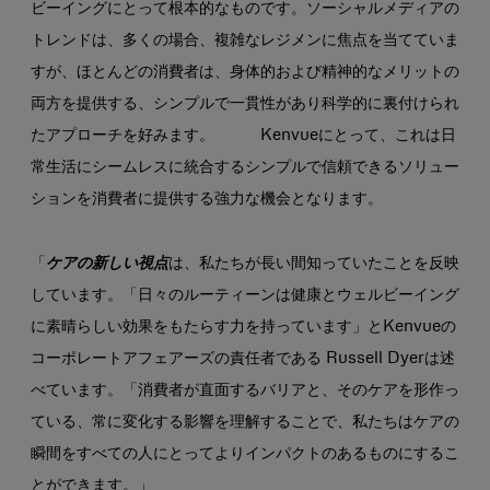
ビーイングにとって根本的なものです。ソーシャルメディアの
トレンドは、多くの場合、複雑なレジメンに焦点を当てていま
すが、ほとんどの消費者は、身体的および精神的なメリットの
両方を提供する、シンプルで一貫性があり科学的に裏付けられ
たアプローチを好みます。 Kenvueにとって、これは日
常生活にシームレスに統合するシンプルで信頼できるソリュー
ションを消費者に提供する強力な機会となります。
「
ケアの新しい視点
は、私たちが長い間知っていたことを反映
しています。「日々のルーティーンは健康とウェルビーイング
に素晴らしい効果をもたらす力を持っています」とKenvueの
コーポレートアフェアーズの責任者である Russell Dyerは述
べています。「消費者が直面するバリアと、そのケアを形作っ
ている、常に変化する影響を理解することで、私たちはケアの
瞬間をすべての人にとってよりインパクトのあるものにするこ
とができます。」