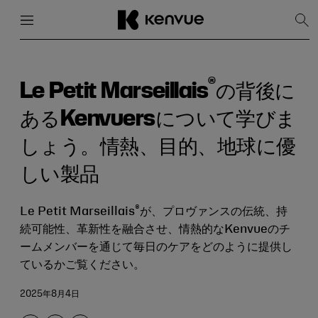
メニュー
閉じる
検
索
を
コ
表
ン
示
テ
®
Le Petit Marseillais
の背後に
ン
ツ
あるKenvuersについて学びま
に
ス
しょう。情熱、目的、地球に優
キ
ッ
しい製品
プ
®
Le Petit Marseillais
が、プロヴァンスの伝統、持
続可能性、革新性を融合させ、情熱的なKenvueのチ
ームメンバーを通じて毎日のケアをどのように提供し
ているかご覧ください。
2025年8月4日