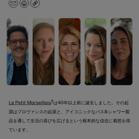
メ
印
コ
ー
刷
ピ
ル
ー
ア
ド
レ
ス
®
Le Petit Marseillais
は40年以上前に誕生しました。その起
源はプロヴァンスの起源と、アイコニックなバス&シャワー製
品を通して生活の喜びを広げるという根本的な信念に着想を得
ています。