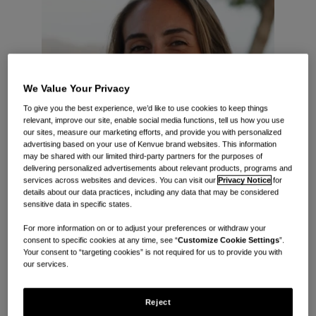
We Value Your Privacy
To give you the best experience, we’d like to use cookies to keep things
relevant, improve our site, enable social media functions, tell us how you use
our sites, measure our marketing efforts, and provide you with personalized
advertising based on your use of Kenvue brand websites. This information
may be shared with our limited third-party partners for the purposes of
delivering personalized advertisements about relevant products, programs and
services across websites and devices. You can visit our
Privacy Notice
for
details about our data practices, including any data that may be considered
sensitive data in specific states.
For more information on or to adjust your preferences or withdraw your
consent to specific cookies at any time, see “
Customize Cookie Settings
”.
Your consent to “targeting cookies” is not required for us to provide you with
our services.
®
私は2023年からLe Petit Marseillais
を支援しており、研究
開発展開シニアサイエンティストとして、EMEAの消費者の
Reject