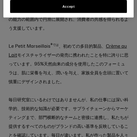
特定のニーズを満たす製品イノベーションの創出に注力してい
Accept
ます。私は、フォーミュラ、パッケージング、生産方法が地域
の能力の範囲内で円滑に展開され、消費者の共感を得られるよ
う支援しています。
®では
Le Petit Marseillais
、初めての多目的製品、
Crème au
Lait
モイスチャライザーの発売に携われたことを特に誇りに思
っています。95%天然由来の成分を使用したこのフォーミュ
ラは、肌に栄養を与え、潤いを与え、家族全員を念頭に置いて
慎重にデザインされました。
毎日研究室にいるわけではありませんが、私の仕事には深い科
学的、技術的な知識が必要です。サプライチェーンからマーケ
ティングまで、部門横断的なチームと密接に連携し、私たちが
提供するすべてのものがブランドの高い基準を反映しているこ
とを確認しています。毎日が違います。私が作った製品を人々