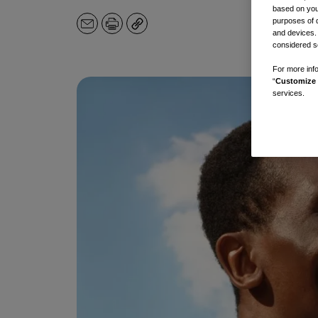
based on your
purposes of 
メ
印
コ
and devices.
ー
刷
ピ
considered se
ル
ー
For more info
ア
“
Customize 
ド
services.
レ
ス