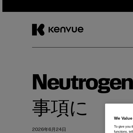
コ
ン
テ
ン
ツ
Neutroge
に
ス
キ
ッ
事項に
プ
We Value
To give you t
2026年6月24日
functions, te