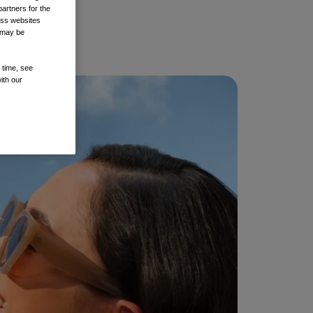
artners for the
oss websites
t may be
 time, see
ith our