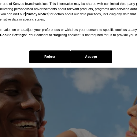
 use of Kenvue brand websites. This information may be shared with our limited third-party p
delivering personalized advertisements about relevant products, programs and services acr
 You can visit our
Privacy Notice
for details about our data practices, including any data tha
nsitive data in specific states.
rmation on or to adjust your preferences or withdraw your consent to specific cookies at any
Cookie Settings
”. Your consent to “targeting cookies” is not required for us to provide you w
Reject
Accept