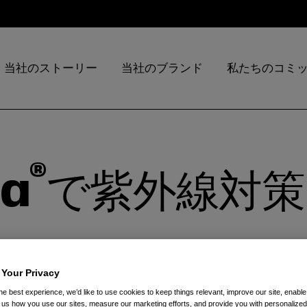
当社のストーリー
当社のブランド
私たちのコミ
®
na
で紫外線対策
 Your Privacy
he best experience, we’d like to use cookies to keep things relevant, improve our site, enable
ll us how you use our sites, measure our marketing efforts, and provide you with personalized