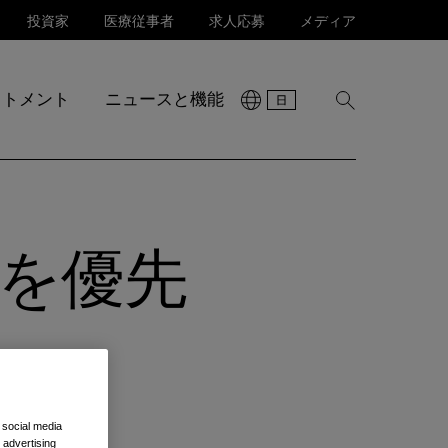
投資家
医療従事者
求人応募
メディア
ットメント
ニュースと機能
検
索
を
表
示
を優先
 social media
 advertising