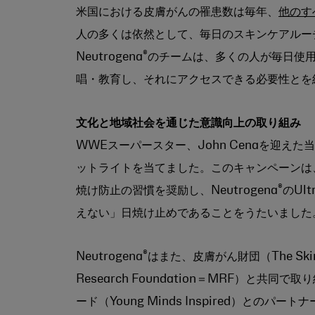
米国における皮膚がんの罹患数は毎年、
他のす
人の多くは依然として、毎日のスキンケアルー
®
Neutrogena
のチームは、多くの人が毎日使
唱・教育し、それにアクセスできる必要性とを
文化と地域社会を通じた意識向上の取り組み
WWEスーパースター、John Cenaを迎え
ットライトを当てました。このキャンペーンは
®
焼け防止の習慣を奨励し、Neutrogena
のUlt
えない」日焼け止めであることをうたいました
®
Neutrogena
はまた、皮膚がん財団（The Skin
Research Foundation＝MRF）と
ード（Young Minds Inspired）との