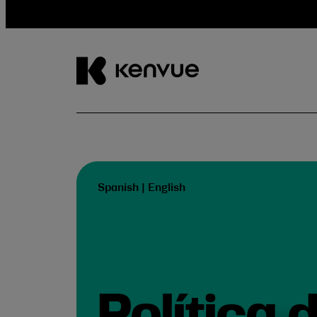
Skip
to
content
Spanish
|
English
Política 