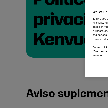
We Value
privacid
To give you t
functions, te
based on your
purposes of 
Kenvue.
and devices.
considered se
For more info
“
Customize 
services.
Aviso suplemen