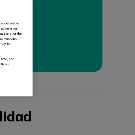
 social media
 advertising
artners for the
oss websites
t may be
 time, see
ith our
lidad