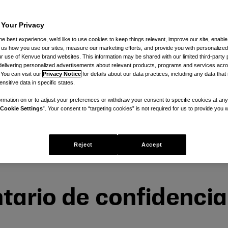
 Your Privacy
ad de
he best experience, we’d like to use cookies to keep things relevant, improve our site, enable
ll us how you use our sites, measure our marketing efforts, and provide you with personalized
 use of Kenvue brand websites. This information may be shared with our limited third-party p
delivering personalized advertisements about relevant products, programs and services acr
com US
 You can visit our
Privacy Notice
for details about our data practices, including any data tha
nsitive data in specific states.
rmation on or to adjust your preferences or withdraw your consent to specific cookies at any
Cookie Settings
”. Your consent to “targeting cookies” is not required for us to provide you w
Reject
Accept
tario de confidencia