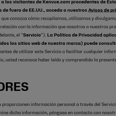
da a los visitantes de Kenvue.com procedentes de Es
s de fuera de EE.UU., acceda a nuestros
Avisos de pr
a que conozca cómo recopilamos, utilizamos y divulgamos
 relación con la información que nosotros o nuestros pr
elante, el “
Servicio
”).
La Política de Privacidad apli
idos los sitios web de nuestra marca) puede consul
antes de utilizar este Servicio o facilitar cualquier inf
cio, usted reconoce haber leído y comprendido la presente
ORES
 proporcionen información personal a través del Servicio
limine dicha información, póngase en contacto con nosot