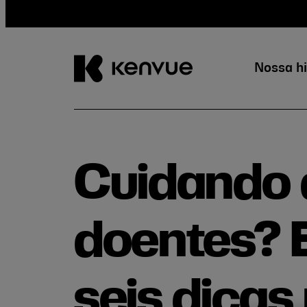
Nossa hi
Pular
para
conteúdo
Cuidando 
doentes? 
seis dicas