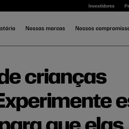
Investidores
Pr
stória
Nossas marcas
Nossos compromiss
de crianças
Experimente e
 para que elas