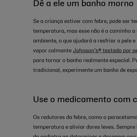
Dê a ele um banho morno
Se a criança estiver com febre, pode ser t
temperatura, mas esse não é o caminho a 
ambiente, o que ajudará a resfriar a pele e
vapor calmante
Johnson’s® testado por p
para tornar o banho realmente especial. 
tradicional, experimente um banho de es
Use o medicamento com c
Os redutores da febre, como o paracetamo
temperatura e aliviar dores leves. Sempre
do pediatra ao
determinar a dosagem corr