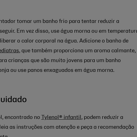
entador tomar um banho frio para tentar reduzir a
seguir. Em vez disso, use água morna ou em temperatur
 liberar o calor corporal na água. Adicione o banho de
ediatras
, que também proporciona um aroma calmante,
Para crianças que são muito jovens para um banho
ponja ou use panos enxaguados em água morna.
uidado
l, encontrado no
Tylenol® infantil
, podem reduzir a
 leia as instruções com atenção e peça a recomendação
eta
.