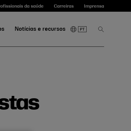
ofissionais da saúde
Carreiras
Imprensa
os
Notícias e recursos
Mostrar
pesquisa
stas