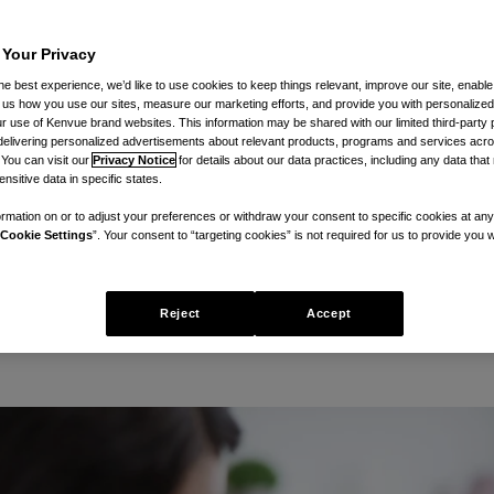
 Your Privacy
mais rapidam
he best experience, we’d like to use cookies to keep things relevant, improve our site, enable
ll us how you use our sites, measure our marketing efforts, and provide you with personalized
 use of Kenvue brand websites. This information may be shared with our limited third-party p
delivering personalized advertisements about relevant products, programs and services acr
 You can visit our
Privacy Notice
for details about our data practices, including any data tha
zer quando seu filho chegar em ca
nsitive data in specific states.
stas dicas para aliviar os sintomas
rmation on or to adjust your preferences or withdraw your consent to specific cookies at any
Cookie Settings
”. Your consent to “targeting cookies” is not required for us to provide you w
Reject
Accept