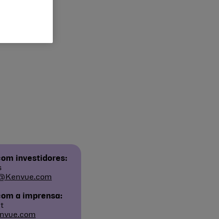
om investidores:
s
@Kenvue.com
com a imprensa:
t
nvue.com