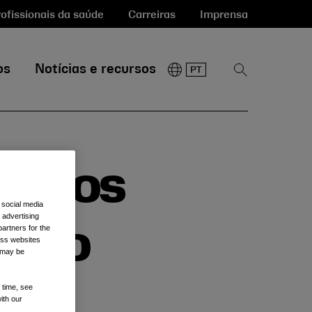
ofissionais da saúde
Carreiras
Imprensa
os
Notícias e recursos
Mostrar
pesquisa
ltados
 social media
 advertising
artners for the
 ano
oss websites
t may be
 time, see
 de
ith our