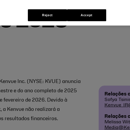
de 2026
Reject
Accept
Kenvue Inc. (NYSE: KVUE) anuncia
mestre e do ano completo de 2025
Relações c
Sofya Tsini
 fevereiro de 2026. Devido à
Kenvue_IR
 a Kenvue não realizará a
Relações 
us resultados financeiros.
Melissa Wit
Media@Ke