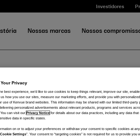
Investidores
Pr
stória
Nossas marcas
Nossos compromiss
uncia os resu
 Your Privacy
he best experience, we’d like to use cookies to keep things relevant, improve our site, enable
ll us how you use our sites, measure our marketing efforts, and provide you with personalized
 use of Kenvue brand websites. This information may be shared with our limited third-party p
trimestre e do
delivering personalized advertisements about relevant products, programs and services acr
 You can visit our
Privacy Notice
for details about our data practices, including any data tha
nsitive data in specific states.
rmation on or to adjust your preferences or withdraw your consent to specific cookies at any
de 2025 em 17
Cookie Settings
”. Your consent to “targeting cookies” is not required for us to provide you w