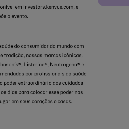
ponível em
investors.kenvue.com
, e
pós o evento.
e saúde do consumidor do mundo com
e tradição, nossas marcas icônicas,
nson’s®, Listerine®, Neutrogena® e
omendadas por profissionais da saúde
 poder extraordinário dos cuidados
 os dias para colocar esse poder nas
ugar em seus corações e casas.