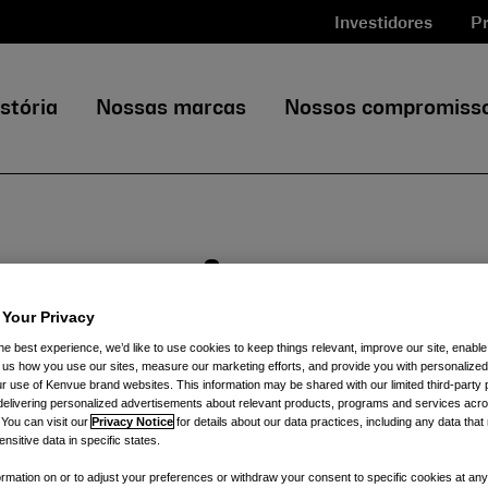
Investidores
Pr
stória
Nossas marcas
Nossos compromiss
anuncia
 Your Privacy
he best experience, we’d like to use cookies to keep things relevant, improve our site, enable
ão na Barclay
ll us how you use our sites, measure our marketing efforts, and provide you with personalized
 use of Kenvue brand websites. This information may be shared with our limited third-party p
delivering personalized advertisements about relevant products, programs and services acr
 You can visit our
Privacy Notice
for details about our data practices, including any data tha
nsitive data in specific states.
nsumer Stapl
rmation on or to adjust your preferences or withdraw your consent to specific cookies at any