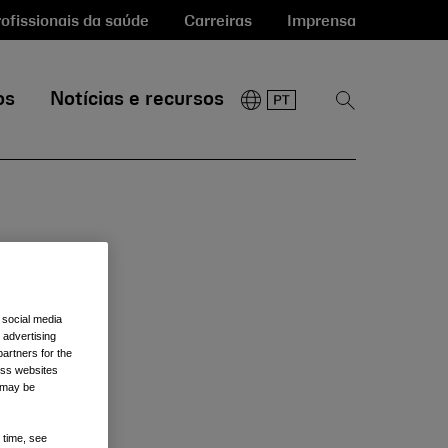
ofissionais da saúde
Carreiras
Imprensa
os
Notícias e recursos
Mostrar
pesquisa
 social media
s
 advertising
artners for the
oss websites
t may be
es
 time, see