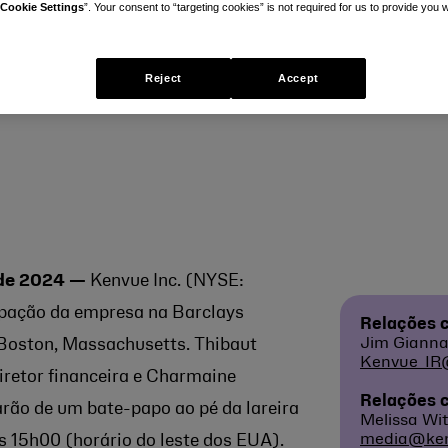
Cookie Settings
”. Your consent to “targeting cookies” is not required for us to provide you w
ce
Reject
Accept
de 2024
—
Kenvue Inc. (NYSE:
ipação da empresa na Barclays
Relações c
Jim Gianna
Boston, Massachusetts. Thibaut
Kenvue_IR
iretor financeira e Charmaine
Relações 
arão de um bate-papo ao pé da lareira
Melissa Wit
media@ke
s 15h00 (horário do leste dos EUA).