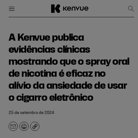
Menu
Fechar
Mos
pes
Pular
para
conteúdo
A Kenvue publica
evidências clínicas
mostrando que o spray oral
de nicotina é eficaz no
alívio da ansiedade de usar
o cigarro eletrônico
25 de setembro de 2024
E-
Imprimir
Copiar
mail