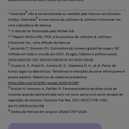
desenvolvimentos futuros ou outros.
®
* Nicorette
não é comercializado ou vendido pela Kenvue nos Estados
®
Unidos. Nicorette
é uma marca da
Johnson & Johnson
Consumer Inc.,
uma subsidiária da Kenvue.
** O estudo foi financiado pela McNeil AB.
*** Rajesh Mishra MD, PhD, é funcionário da
Johnson & Johnson
Consumer Inc., uma afiliada da Kenvue.
1
Jerzýnski T, Stimson GV. Estimativa do número global de vapers: 82
milhões em todo o mundo em 2021. Drogas, hábitos e política social.
2023;24(2):91-103. DOI:10.1108/DHS-07-2022-0028.
2
Cuccia A. F., Patel M., Amato M. S., Stephens D. K., et al. Parar de
fumar cigarros eletrônicos: Tentativas e intenções de parar entre jovens e
jovens adultos. Relatórios de medicina preventiva.
https://doi.org/10.1016/j.pmedr.2020.101287
3
Kraiczi H, Hansson A, Perfekt R. Farmacocinética de dose única de
nicotina quando administrada com um novo spray oral como terapia de
reposição de nicotina. Nicotine Tob Res. 2011;13(12):1176–1182.
doi:10.1093/ntr/ntr139
4
Dados da Kenvue em arquivo: Global CEP 2024