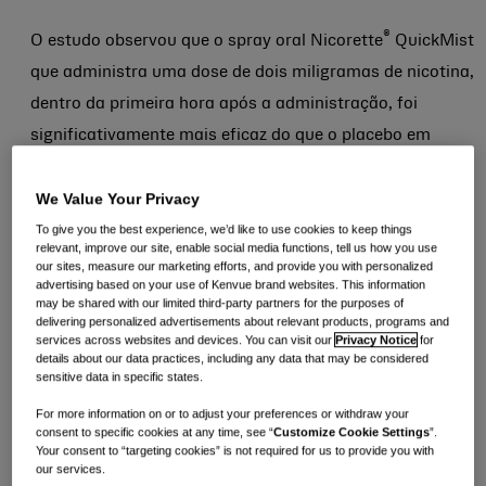
®
O estudo observou que o spray oral Nicorette
QuickMist
que administra uma dose de dois miligramas de nicotina,
dentro da primeira hora após a administração, foi
significativamente mais eficaz do que o placebo em
fornecer alívio rápido para a ansiedade em usar
We Value Your Privacy
dispositivos eletrônicos para fumar (DEF), também
conhecidos como cigarros eletrônicos ou vaper. Isso foi
To give you the best experience, we’d like to use cookies to keep things
relevant, improve our site, enable social media functions, tell us how you use
observado em usuários regulares e exclusivos de vaper
our sites, measure our marketing efforts, and provide you with personalized
advertising based on your use of Kenvue brand websites. This information
que se abstiveram por 12 horas.
may be shared with our limited third-party partners for the purposes of
delivering personalized advertisements about relevant products, programs and
services across websites and devices. You can visit our
Privacy Notice
for
O estudo, intitulado “Efeito do spray oral de nicotina na
details about our data practices, including any data that may be considered
ansiedade para usar o cigarro eletrônico: Um estudo
sensitive data in specific states.
clínico randomizado de farmacodinâmica, controlado
For more information on or to adjust your preferences or withdraw your
consent to specific cookies at any time, see “
Customize Cookie Settings
”.
por placebo em usuários exclusivos de vapers”, foi
Your consent to “targeting cookies” is not required for us to provide you with
our services.
conduzido na Hammersmith Medicines Research Ltd