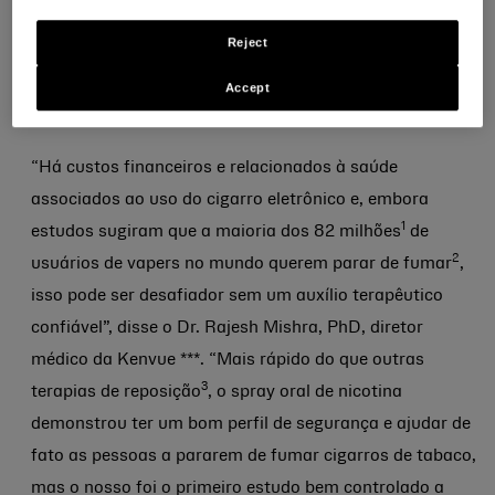
(HMR), Londres, Reino Unido, por Tobias Danielsson,
Reject
BSc, Hedvig Bennet, PhD, Bryan McColgan, MD,
Jianfeng Wang, PhD e outros especialistas em pesquisa
Accept
clínica da Kenvue em Helsingborg, Suécia.
“Há custos financeiros e relacionados à saúde
associados ao uso do cigarro eletrônico e, embora
1
estudos sugiram que a maioria dos 82 milhões
de
2
usuários de vapers no mundo querem parar de fumar
,
isso pode ser desafiador sem um auxílio terapêutico
confiável”, disse o Dr.
Rajesh Mishra, PhD, diretor
médico da Kenvue
***. “Mais rápido do que outras
3
terapias de reposição
, o spray oral de nicotina
demonstrou ter um bom perfil de segurança e ajudar de
fato as pessoas a pararem de fumar cigarros de tabaco,
mas o nosso foi o primeiro estudo bem controlado a