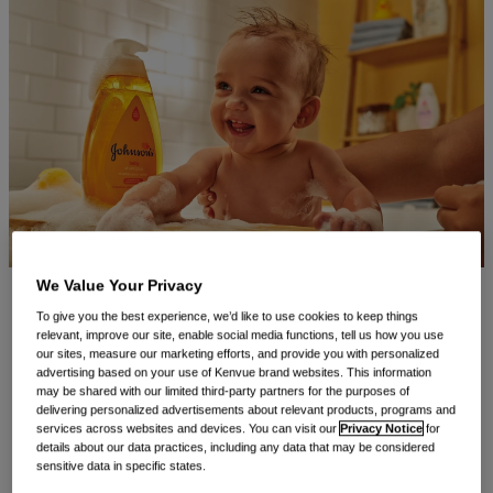
We Value Your Privacy
Há
130 anos
, a Johnson’s® vem definindo o padrão para
To give you the best experience, we’d like to use cookies to keep things
relevant, improve our site, enable social media functions, tell us how you use
cuidados com a pele do bebê. Embora talvez você já
our sites, measure our marketing efforts, and provide you with personalized
advertising based on your use of Kenvue brand websites. This information
conheça o logotipo e o aroma da marca, há muito mais
may be shared with our limited third-party partners for the purposes of
delivering personalized advertisements about relevant products, programs and
do que se vê. Da fragrância à segurança, veja o que você
services across websites and devices. You can visit our
Privacy Notice
for
pode não saber sobre a Johnson’s®.
details about our data practices, including any data that may be considered
sensitive data in specific states.