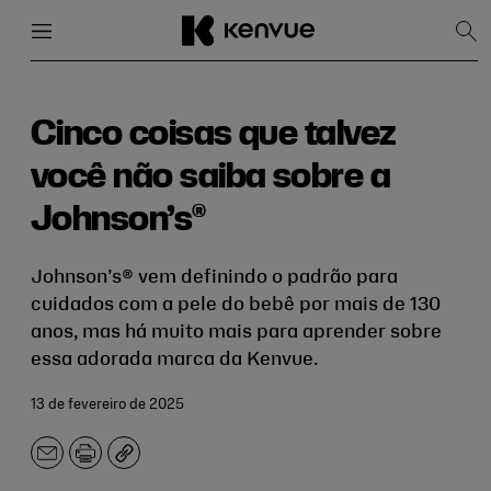
Menu
Fechar
Mos
pes
Pular
para
conteúdo
Cinco coisas que talvez
você não saiba sobre a
Johnson’s®
Johnson’s® vem definindo o padrão para
cuidados com a pele do bebê por mais de 130
anos, mas há muito mais para aprender sobre
essa adorada marca da Kenvue.
13 de fevereiro de 2025
E-
Imprimir
Copiar
mail