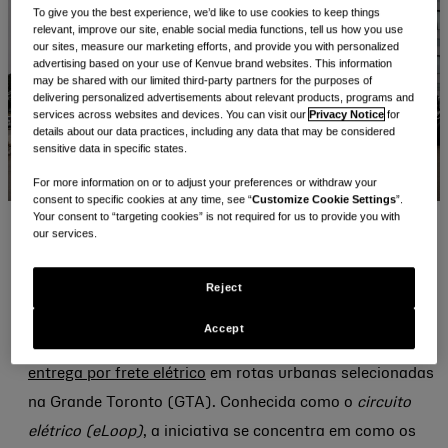
To give you the best experience, we’d like to use cookies to keep things
relevant, improve our site, enable social media functions, tell us how you use
our sites, measure our marketing efforts, and provide you with personalized
advertising based on your use of Kenvue brand websites. This information
may be shared with our limited third-party partners for the purposes of
delivering personalized advertisements about relevant products, programs and
services across websites and devices. You can visit our
Privacy Notice
for
details about our data practices, including any data that may be considered
sensitive data in specific states.
For more information on or to adjust your preferences or withdraw your
consent to specific cookies at any time, see “
Customize Cookie Settings
”.
Your consent to “targeting cookies” is not required for us to provide you with
valeria mitsubata
our services.
A Kenvue Canada e a Fuel Transport deram um passo
Reject
prático em direção à logística de emissões mais baixas
Accept
no início deste ano,
lançando um piloto para testar a
entrega por frete elétrico
em rotas urbanas selecionadas
na Grande Toronto (GTA). Conhecida como o
circuito
elétrico (eLoop)
, a iniciativa se concentra em como os