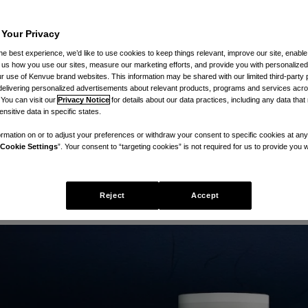
 Your Privacy
he best experience, we’d like to use cookies to keep things relevant, improve our site, enable
ll us how you use our sites, measure our marketing efforts, and provide you with personalized
 use of Kenvue brand websites. This information may be shared with our limited third-party p
delivering personalized advertisements about relevant products, programs and services acr
 You can visit our
Privacy Notice
for details about our data practices, including any data tha
e otimize seu conforto com estes i
nsitive data in specific states.
rmation on or to adjust your preferences or withdraw your consent to specific cookies at any
Cookie Settings
”. Your consent to “targeting cookies” is not required for us to provide you w
Reject
Accept