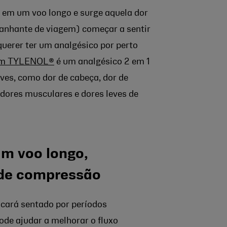
á em um voo longo e surge aquela dor
panhante de viagem) começar a sentir
querer ter um analgésico por perto
om TYLENOL®
é um analgésico 2 em 1
ves, como dor de cabeça, dor de
 dores musculares e dores leves de
um voo longo,
 de compressão
ficará sentado por períodos
de ajudar a melhorar o fluxo