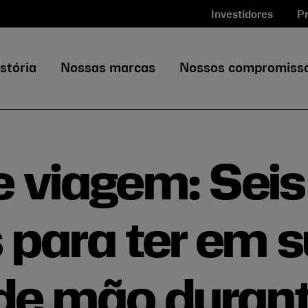
Investidores
Pr
stória
Nossas marcas
Nossos compromiss
 viagem: Seis
 para ter em 
e mão durant