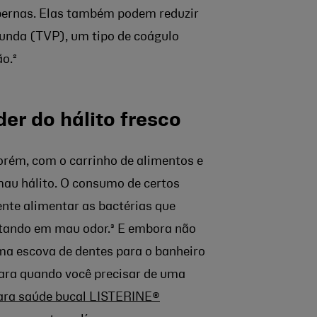
 pernas. Elas também podem reduzir
unda (TVP), um tipo de coágulo
o.²
er do hálito fresco
rém, com o carrinho de alimentos e
 mau hálito. O consumo de certos
ente alimentar as bactérias que
ltando em mau odor.³ E embora não
ma escova de dentes para o banheiro
para quando você precisar de uma
para saúde bucal LISTERINE®