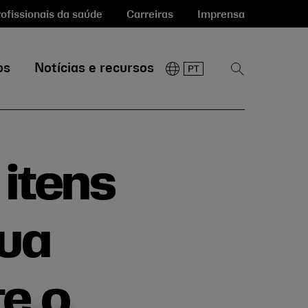
ofissionais da saúde
Carreiras
Imprensa
os
Notícias e recursos
Mostrar
pesquisa
 itens
sua
e o