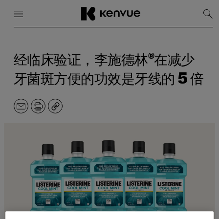
菜单
关闭
显
示
搜
跳
索
到
内
经临床验证，李施德林®在减少
容
牙菌斑方便的功效是牙线的 5 倍
电
打
副
子
印
本
邮
件