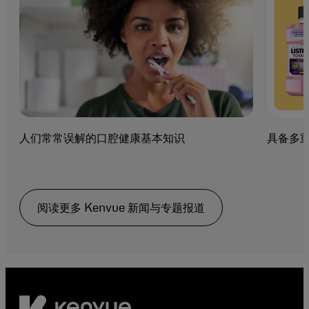
人们常常误解的口腔健康基本知识
具备多重功
阅读更多 Kenvue 新闻与专题报道