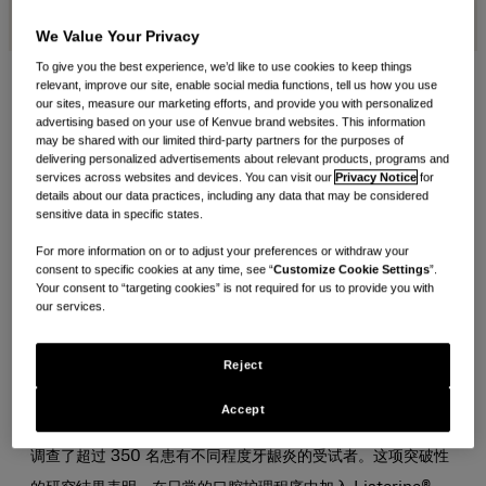
We Value Your Privacy
To give you the best experience, we’d like to use cookies to keep things
relevant, improve our site, enable social media functions, tell us how you use
口腔健康研究人员已经了解，一套完整的刷牙、使用牙线和漱口
our sites, measure our marketing efforts, and provide you with personalized
advertising based on your use of Kenvue brand websites. This information
程序对于让口腔更加健康至关重要。但并非所有人都能完成全套
may be shared with our limited third-party partners for the purposes of
delivering personalized advertisements about relevant products, programs and
的口腔健康护理程序。一些患者做不到坚持口腔卫生标准，或者
services across websites and devices. You can visit our
Privacy Notice
for
无法有效使用牙线。欢迎使用李施德林®。
details about our data practices, including any data that may be considered
sensitive data in specific states.
虽然使用牙线可以清除牙菌斑，清理嵌入牙齿之间的食物残渣并
For more information on or to adjust your preferences or withdraw your
consent to specific cookies at any time, see “
Customize Cookie Settings
”.
触及牙龈线以下，但新的临床研究表明，在两次牙齿卫生检查之
Your consent to “targeting cookies” is not required for us to provide you with
our services.
间，与只刷牙和使用牙线相比，定期使用 Listerine®
Antiseptic 漱口水可以为患者提供高达 5 倍以上的持续性牙菌
Reject
斑消除效果。
Accept
在外部临床研究机构牙科专业人员的监督下，这项长期研究跟踪
调查了超过 350 名患有不同程度牙龈炎的受试者。这项突破性