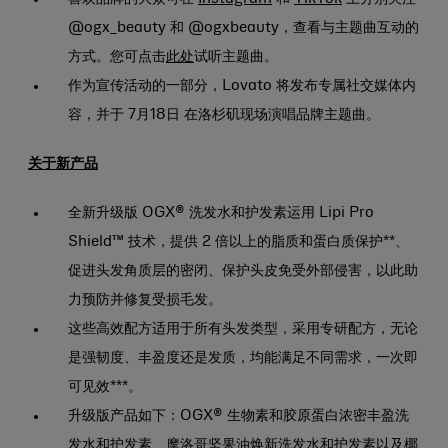
@ogx_beauty 和 @ogxbeauty，查看与主题曲互动的
方式。您可点击
此处
试听主题曲。
作为宣传活动的一部分，Lovato 将发布专属社交媒体内
容，并于 7月18日 在洛杉矶现场演唱品牌主题曲。
关于新产品
全新升级版 OGX® 洗发水和护发素运用 Lipi Pro
Shield™ 技术，提供 2 倍以上的脂质和蛋白质保护**、
促进头发角质层的密闭、保护头皮免受外部侵害，以此助
力预防并修复受损毛发。
这些高效配方适用于所有头发类型，采用专研配方，无论
是强韧度、丰盈度还是发质，均能满足不同需求，一次即
可见效***。
升级版产品如下：OGX® 生物素和胶原蛋白浓密丰盈洗
发水和护发素、摩洛哥坚果油焕新洗发水和护发素以及椰