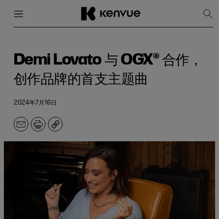
菜单
关闭
显
示
搜
跳
索
到
内
Demi Lovato 与 OGX® 合作，
容
创作品牌的首支主题曲
2024年7月16日
电
打
副
子
印
本
邮
件