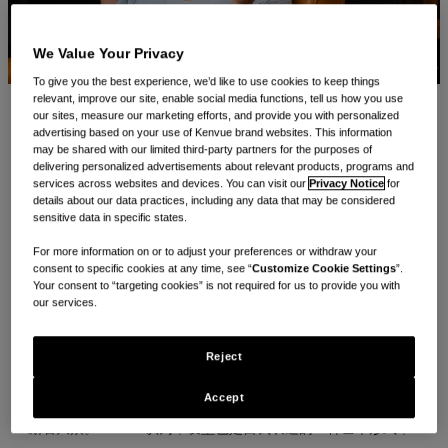
We Value Your Privacy
To give you the best experience, we’d like to use cookies to keep things
relevant, improve our site, enable social media functions, tell us how you use
our sites, measure our marketing efforts, and provide you with personalized
新泽西州斯基尔曼 - 2024年7月16日
–
护发领域的“OG”聚焦
advertising based on your use of Kenvue brand websites. This information
may be shared with our limited third-party partners for the purposes of
全新品牌配方，并推出以音乐为主题的社交营销活动“OG
delivering personalized advertisements about relevant products, programs and
services across websites and devices. You can visit our
Privacy Notice
for
Who? OGX”
details about our data practices, including any data that may be considered
sensitive data in specific states.
人物
For more information on or to adjust your preferences or withdraw your
歌手、词曲作者兼演员 Demi Lovato 正与首屈一指的护发品
consent to specific cookies at any time, see “
Customize Cookie Settings
”.
Your consent to “targeting cookies” is not required for us to provide you with
牌 OGX®
*
合作，打造品牌主题曲，彰显通过秀发表达自我的
our services.
乐趣。
Reject
原因
Accept
多年来，Demi Lovato 一直以动人的歌声和大胆的发型转变激
励着大众。OGX® 认为，发型也是自我表达的一种艺术形式，