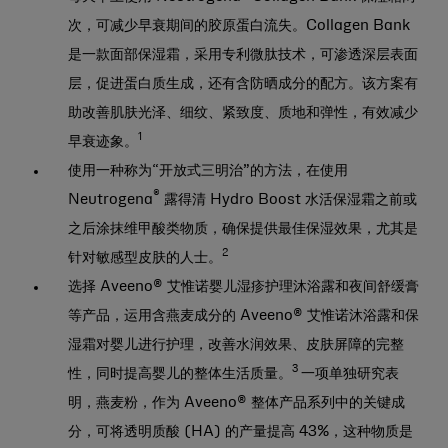
次，可减少早衰期间的胶原蛋白流失。Collagen Bank
是一款面部保湿霜，采用专利微肽技术，可渗透深层表面
层，促进蛋白质生成，还有含防晒成分的配方。该方案有
助改善肌肤光泽、细纹、紧致度、质地和弹性，有效减少
1
早衰迹象。
使用一种称为“开放式三明治”的方法，在使用
®
Neutrogena
露得清 Hydro Boost 水活保湿霜之前或
之后涂抹维甲酸类物质，确保提供最佳保湿效果，尤其是
2
针对敏感型皮肤的人士。
选择 Aveeno® 艾惟诺婴儿湿疹护理沐浴露和夜间舒缓膏
等产品，运用含燕麦成分的 Aveeno® 艾惟诺沐浴露和保
湿霜对婴儿进行护理，改善水润效果、皮肤屏障的完整
3
性，同时提高婴儿的整体生活质量。
一项单独研究表
明，燕麦粉，作为 Aveeno® 整体产品系列中的关键成
分，可将透明质酸 (HA) 的产量提高 43%，这种物质是