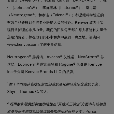
艾维诺（Aveeno®）、邦迪透气创可贴（BAND-AID®）、强
生（Johnson’s®）、李施德林（Listerine®）、露得清
（Neutrogena®）和泰诺（Tylenol®））都是经科学验证的
有效产品并得到全球专业医护人员的推荐。Kenvue 致力于实
现日常护理的非凡力量。我们的团队每天都在努力将这种力量传
递给消费者，并在他们的心中和家中赢得一席之地。请访问
www.kenvue.com
了解更多信息。
Neutrogena® 露得清、Aveeno® 艾惟诺、NeoStrata® 芯
丝翠、Lubriderm® 露比丽登和 Rogane® 落健是 Kenvue
Inc.子公司 Kenvue Brands LLC 的品牌。
1
数十年对临床和临床前面部皮肤变化的研究定义皮肤早衰
；
Shyr、Thomas C. 等人。
2
维甲酸和视黄醇的生物活性在“开放式三明治”方案中与辅助凝
胶基质保湿霜或乳状保湿霜叠加使用时保持不变；
Parsa、