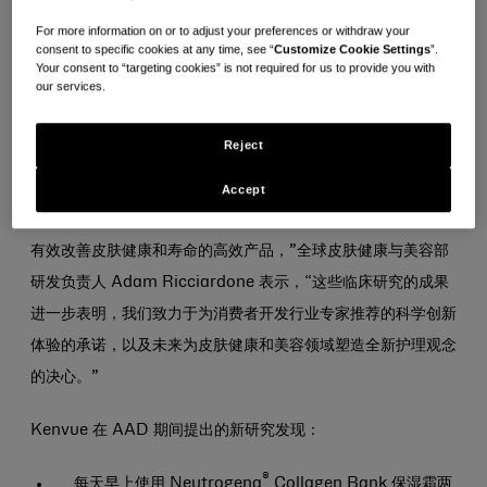
将与行业专家一起，提供证据，证明 Neutrogena® 露得清和
For more information on or to adjust your preferences or withdraw your
Aveeno® 艾惟诺等标志性细胞健康品牌所用配方在皮肤寿命、
consent to specific cookies at any time, see “
Customize Cookie Settings
”.
Your consent to “targeting cookies” is not required for us to provide you with
卓越补水和免受紫外线日光损伤方面的出色保护效果。公司在展
our services.
览楼层所设的第 2503 号展台还将提供 Neutrogena® 露得
清、Aveeno® 艾惟诺、NeoStrata® 芯丝翠、Lubriderm®
Reject
露比黎登和 Rogaine® 落健等品牌的沉浸式创新体验。
Accept
“我们的皮肤健康与美容品牌是新一代科学研究领域的先锋，是
有效改善皮肤健康和寿命的高效产品，”全球皮肤健康与美容部
研发负责人 Adam Ricciardone 表示，“这些临床研究的成果
进一步表明，我们致力于为消费者开发行业专家推荐的科学创新
体验的承诺，以及未来为皮肤健康和美容领域塑造全新护理观念
的决心。”
Kenvue 在 AAD 期间提出的新研究发现：
®
每天早上使用 Neutrogena
Collagen Bank 保湿霜两