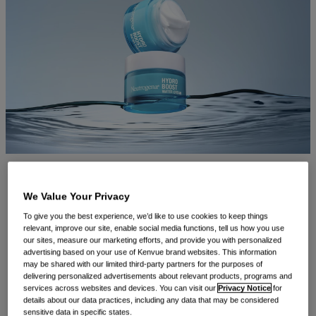
件
新泽西州斯基尔曼，2025年3月7日 –
Kenvue Inc. （纽交
We Value Your Privacy
所：
KVUE
）将分享新的临床数据，展示其标志性品牌如何利用
To give you the best experience, we’d like to use cookies to keep things
最新科学研究在 2025 年美国皮肤病学会 (AAD) 年会上塑造
relevant, improve our site, enable social media functions, tell us how you use
our sites, measure our marketing efforts, and provide you with personalized
皮肤健康和美容领域的未来，该年会将于 2025 年3月7日-11日
advertising based on your use of Kenvue brand websites. This information
may be shared with our limited third-party partners for the purposes of
在佛罗里达州奥兰多的奥兰多会议中心举行。
delivering personalized advertisements about relevant products, programs and
services across websites and devices. You can visit our
Privacy Notice
for
details about our data practices, including any data that may be considered
在 14 项详细阐述 Kenvue 科学研究的临床研究的发现中，公司
sensitive data in specific states.