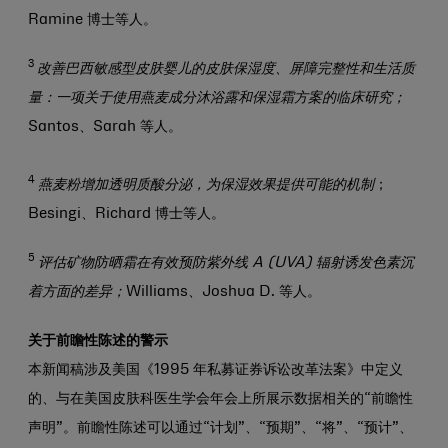
Ramine 博士
等人。
3
改善巴西敏感型皮肤婴儿的皮肤保湿度、屏障完整性和生活质
量：一项关于使用燕麦成分沐浴露和保湿霜方案的临床研究；
Santos、Sarah 等人。
4
燕麦粉增加透明质酸分泌，为保湿效果提供可能的机制
；
Besingi、Richard 博士等人。
5
评估矿物防晒霜在有效预防紫外线 A (UVA) 辐射诱发色素沉
着方面的差异；
Williams、Joshua D. 等人。
关于前瞻性陈述的警示
本新闻稿涉及美国《1995 年私募证券诉讼改革法案》中定义
的、与在美国皮肤科医生学会年会上所展示数据相关的“前瞻性
声明”。前瞻性陈述可以通过“计划”、“预期”、“将”、“预计”、