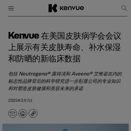
菜单
关闭
显
示
搜
跳
索
到
内
Kenvue 在美国皮肤病学会会议
容
上展示有关皮肤寿命、补水保湿
和防晒的新临床数据
包括 Neutrogena® 露得清和 Aveeno® 艾惟诺在内的
标志性品牌背后的科学研究进一步彰显公司的专业知识
和对塑造皮肤健康和美容未来的承诺
2025年3月7日
电
打
副
子
印
本
邮