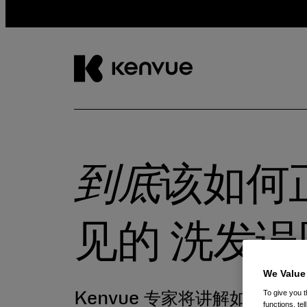
跳
到
内
容
到底
该如何
见的
洗发误
We Value
To give you t
Kenvue 专家将讲解如何打
functions, te