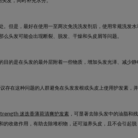
韧头发，同时补充水分。
处。但是，最好在使用一至两次免洗洗发剂后，使用常规洗发水
那么头发可能会出现断裂、脱发、干燥和头皮屑等问题。
的目的是在头发的最外层附着一些物质，增加头发光泽、减少静
，“建议存在这种问题的人群避免在头发发根或头皮上使用护发素，
 Strength 迷迭香薄荷清爽护发素
，可显著去除头发中的油脂和残
和的收敛作用，有助去除堆积物，还可滋养头皮，且不会引起脱