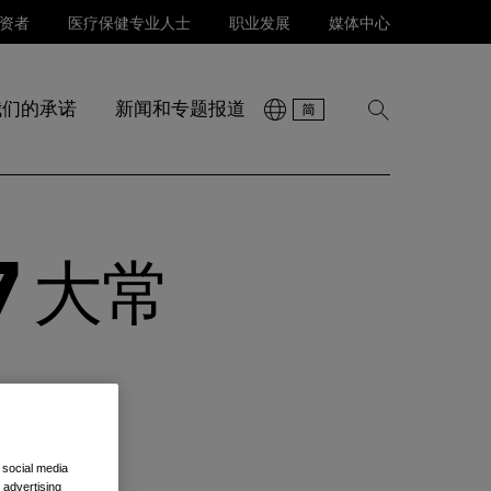
资者
医疗保健专业人士
职业发展
媒体中心
我们的承诺
新闻和专题报道
显
示
搜
索
 大常
 social media
 advertising