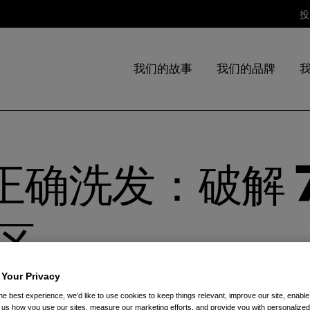
投
我们的故事
我们的品牌
正确洗发：破解 7
区
 Your Privacy
he best experience, we’d like to use cookies to keep things relevant, improve our site, enable
造更加健康动人的秀发。
ll us how you use our sites, measure our marketing efforts, and provide you with personalized