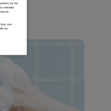
artners for the
oss websites
t may be
 time, see
ith our