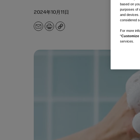
based on your
purposes of 
2024年10月11日
and devices.
considered se
电
打
副
For more info
子
印
本
“
Customize 
邮
services.
件