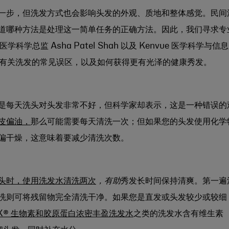
一步，但
洗发方式也会影响头发的外观、质地和整体感觉。民间
道哪种方法是处理这一简单任务的正确方法。因此，我们寻求专
学总监 Asha Patel Shah 以及 Kenvue 医学科学与信息
协助破解有关洗发的常见误区，以及如何获得更有光泽的健康秀发。
是每天洗头对头发非常不好，但科学家却表示，这是一种错误的
皮偏油，
那么可能需要每天清洗一次；但如果您的头发使用化学
偏干燥，这意味着要减少清洗次数。
头时，使用洗发水清洗两次
，有助
秀发长时间保持清爽。第一遍
洗则可将残留物完全清洗干净。如果您是直发或头发较少或较细
X® 生物素和胶原蛋白浓密丰盈洗发水
之类的洗发水含有维生素