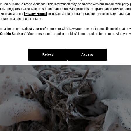
 use of Kenvue brand websites. This information may be shared with our limited third-party p
delivering personalized advertisements about relevant products, programs and services acr
 You can visit our
Privacy Notice
for details about our data practices, including any data tha
nsitive data in specific states.
rmation on or to adjust your preferences or withdraw your consent to specific cookies at any
Cookie Settings
”. Your consent to “targeting cookies” is not required for us to provide you w
Reject
Accept