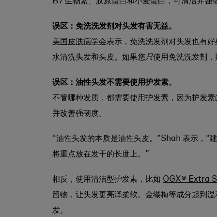
B7 生物素、胶原蛋白和小麦蛋白，可清洁并强
误区：免洗洗发剂对头发有害无益。
美国皮肤病学会
表示，免洗洗发剂对头发也有好
水清洗头发和头皮。如果您
只
使用免洗洗发剂，
误区：油性头发不需要使用护发素。
不管哪种发质，都需要使用护发素，因为护发素
并改善强韧度。
“油性头发的本质是油性头皮。”Shah 表示
将重点放在发干的长度上。”
相反，使用清洁型护发素，比如
OGX® Extra
留物，让头发更亮泽柔软。金缕梅等成分起到温
发。