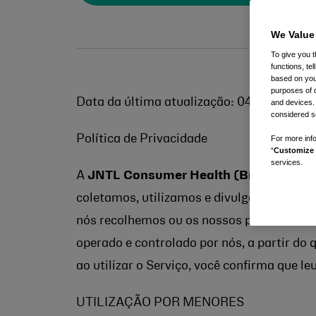
We Value
To give you t
functions, te
based on your
purposes of 
Data da última atualização: 04 de Maio d
and devices.
considered se
Política de Privacidade
For more info
“
Customize 
services.
A
JNTL Consumer Health (Brazil) Ltda
coletamos, utilizamos e divulgamos infor
nós recolhemos ou os nossos prestadores 
operado e controlado por nós, a partir do 
ao utilizar o Serviço, você confirma que l
UTILIZAÇÃO POR MENORES