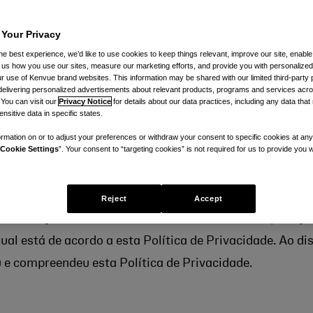
 Your Privacy
he best experience, we’d like to use cookies to keep things relevant, improve our site, enable
ll us how you use our sites, measure our marketing efforts, and provide you with personalized
 use of Kenvue brand websites. This information may be shared with our limited third-party p
delivering personalized advertisements about relevant products, programs and services acr
e 2023.
 You can visit our
Privacy Notice
for details about our data practices, including any data tha
nsitive data in specific states.
rmation on or to adjust your preferences or withdraw your consent to specific cookies at any
Cookie Settings
”. Your consent to “targeting cookies” is not required for us to provide you w
preocupa-se com a sua privacidade e quer que você est
mações. Esta Política de Privacidade descreve as nossa
Reject
Accept
de serviços recolhem através do website ou da aplicaçã
qual está de acordo a esta Política de Privacidade. Ao d
eu e compreendeu esta Política de Privacidade.