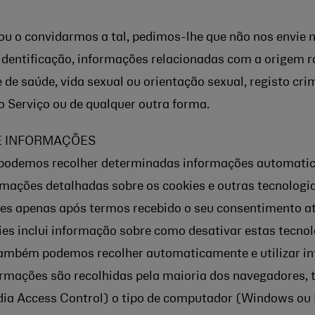
 ou o convidarmos a tal, pedimos-lhe que não nos envie
identificação, informações relacionadas com a origem rac
e de saúde, vida sexual ou orientação sexual, registo crim
o Serviço ou de qualquer outra forma.
E INFORMAÇÕES
s, podemos recolher determinadas informações automati
rmações detalhadas sobre os cookies e outras tecnologias
ies apenas após termos recebido o seu consentimento at
kies inclui informação sobre como desativar estas tecnol
também podemos recolher automaticamente e utilizar i
mações são recolhidas pela maioria dos navegadores, 
dia Access Control) o tipo de computador (Windows ou M