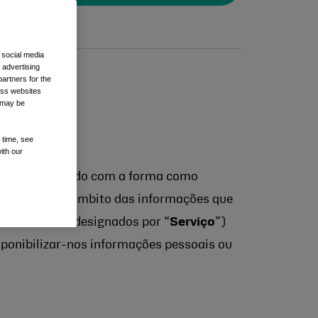
 social media
 advertising
artners for the
oss websites
t may be
 time, see
ith our
eja familiarizado com a forma como
s práticas no âmbito das informações que
o (doravante designados por “
Serviço
”)
isponibilizar-nos informações pessoais ou