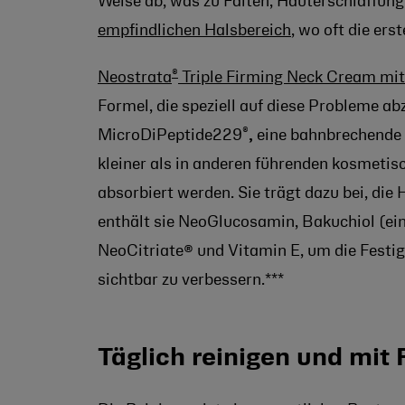
Weise ab, was zu Falten, Hauterschlaffung 
empfindlichen Halsbereich
, wo oft die er
®
Neostrata
Triple Firming Neck Cream mi
Formel, die speziell auf diese Probleme ab
®
MicroDiPeptide229
,
eine bahnbrechende 
kleiner als in anderen führenden kosmeti
absorbiert werden. Sie trägt dazu bei, die
enthält sie NeoGlucosamin, Bakuchiol (eine
NeoCitriate® und Vitamin E, um die Festig
sichtbar zu verbessern.***
Täglich reinigen und mit