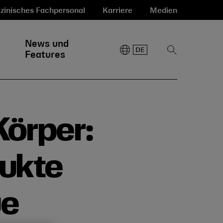
zinisches Fachpersonal
Karriere
Medien
News und
Suche
Features
anzeigen
Körper:
dukte
ue