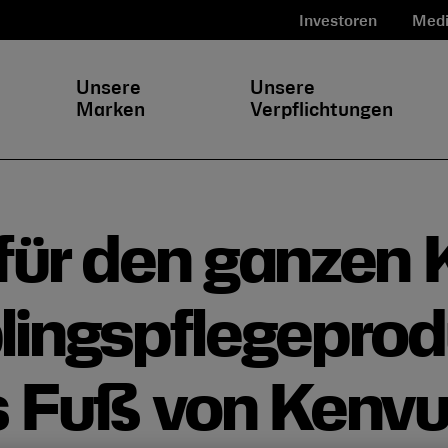
Investoren
Medi
Unsere
Unsere
Marken
Verpflichtungen
für den ganzen 
lingspflegepro
s Fuß von Kenv