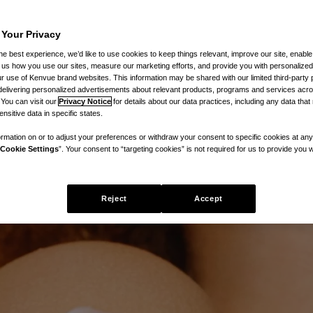
ege nicht nur an Ihr Gesicht! Hier 
 Your Privacy
he best experience, we’d like to use cookies to keep things relevant, improve our site, enable
dukte für den ganzen Körper.
ll us how you use our sites, measure our marketing efforts, and provide you with personalized
 use of Kenvue brand websites. This information may be shared with our limited third-party p
delivering personalized advertisements about relevant products, programs and services acr
 You can visit our
Privacy Notice
for details about our data practices, including any data tha
nsitive data in specific states.
rmation on or to adjust your preferences or withdraw your consent to specific cookies at any
Cookie Settings
”. Your consent to “targeting cookies” is not required for us to provide you w
Reject
Accept