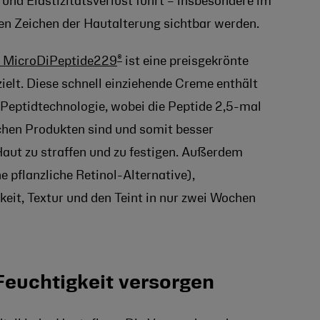
und Elastizitätsverlust führt – insbesondere im
sten Zeichen der Hautalterung sichtbar werden.
®
t MicroDiPeptide229
ist eine preisgekrönte
zielt. Diese schnell einziehende Creme enthält
Peptidtechnologie, wobei die Peptide 2,5-mal
schen Produkten sind und somit besser
 Haut zu straffen und zu festigen. Außerdem
 pflanzliche Retinol-Alternative),
keit, Textur und den Teint in nur zwei Wochen
 Feuchtigkeit versorgen