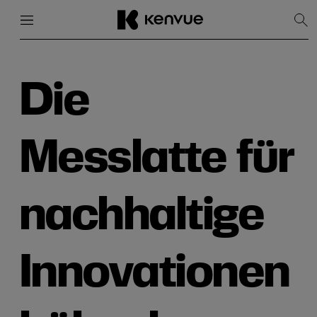
Menü
Schließen
Suc
anz
Weiter
zum
Inhalt
Die
Messlatte für
nachhaltige
Innovationen