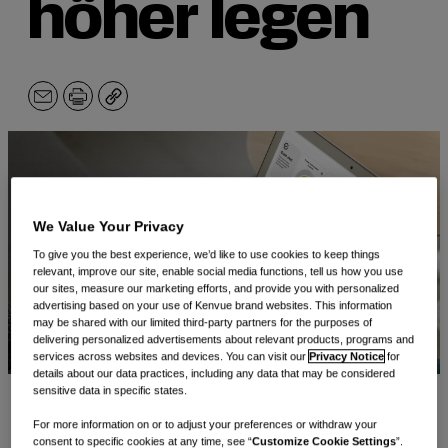
höher legen
E-
Drucken
Kopieren
mailen
We Value Your Privacy
To give you the best experience, we’d like to use cookies to keep things
relevant, improve our site, enable social media functions, tell us how you use
our sites, measure our marketing efforts, and provide you with personalized
advertising based on your use of Kenvue brand websites. This information
may be shared with our limited third-party partners for the purposes of
delivering personalized advertisements about relevant products, programs and
services across websites and devices. You can visit our
Privacy Notice
for
details about our data practices, including any data that may be considered
sensitive data in specific states.
Wenn es um Produktentwicklung geht, erfordern
For more information on or to adjust your preferences or withdraw your
consent to specific cookies at any time, see “
Customize Cookie Settings
”.
Entscheidungen in Echtzeit auch Echtzeitdaten. Und