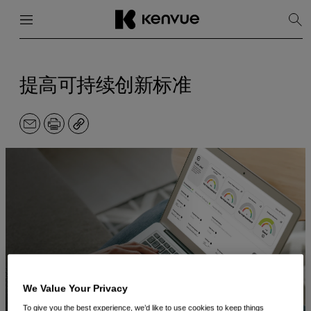
菜单
关闭
显
示
搜
跳
索
到
内
提高可持续创新标准
容
电
打
副
子
印
本
邮
件
We Value Your Privacy
To give you the best experience, we’d like to use cookies to keep things