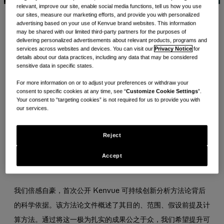
relevant, improve our site, enable social media functions, tell us how you use
our sites, measure our marketing efforts, and provide you with personalized
advertising based on your use of Kenvue brand websites. This information
在产品开发方面，实时决策需要实时数据——而在环境数据方
may be shared with our limited third-party partners for the purposes of
面，这通常意味着需要从数千个数据集中筛选整合，形成清晰可
delivering personalized advertisements about relevant products, programs and
services across websites and devices. You can visit our
Privacy Notice
for
读的分析结果，以便产品开发人员能够轻松评估。这正是
details about our data practices, including any data that may be considered
sensitive data in specific states.
Kenvue 开发的
可持续创新分析
发挥作用的地方，该工具正处
For more information on or to adjust your preferences or withdraw your
于专利申请阶段，以科学为基础，旨在为决策提供支持。
consent to specific cookies at any time, see “
Customize Cookie Settings
”.
Your consent to “targeting cookies” is not required for us to provide you with
该分析工具旨在支持产品设计周期中的环境绩效评估，最初已在
our services.
我们的研发部中面向 600 名用户推出，如今已融入到我们的创
Reject
新流程之中。该工具还助力我们践行 Healthy Lives Mission
中的一项承诺：到 2030 年，确保 75% 的新产品开发能够证明
Accept
其环境绩效得到了改善。
我们倍感自豪，首次公开 Kenvue 可持续创新分析方法论背后
的科学依据。该方法论文件概述了其目的、范围、假设前提及计
算方法。通过将这一极为扎实的成果公之于众，我们希望提升可