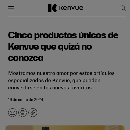
Menú
Cerrar
Mos
bús
Ir
al
contenido
Cinco productos únicos de
Kenvue que quizá no
conozca
Mostramos nuestro amor por estos artículos
especializados de Kenvue, que pueden
convertirse en tus nuevos favoritos.
19 de enero de 2024
Correo
Imprimir
Copiar
electrónico