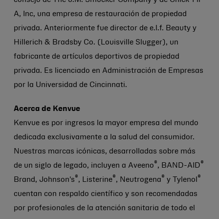
consejo de The J.M. Smucker Company y de Chick-Fil-
A, Inc, una empresa de restauración de propiedad
privada. Anteriormente fue director de e.l.f. Beauty y
Hillerich & Bradsby Co. (Louisville Slugger), un
fabricante de artículos deportivos de propiedad
privada. Es licenciado en Administración de Empresas
por la Universidad de Cincinnati.
Acerca de Kenvue
Kenvue es por ingresos la mayor empresa del mundo
dedicada exclusivamente a la salud del consumidor.
Nuestras marcas icónicas, desarrolladas sobre más
®
®
de un siglo de legado, incluyen a Aveeno
, BAND-AID
®
®
®
®
Brand, Johnson's
, Listerine
, Neutrogena
y Tylenol
cuentan con respaldo científico y son recomendadas
por profesionales de la atención sanitaria de todo el