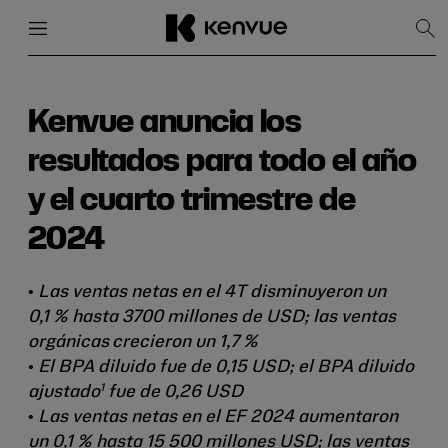
Menú
Cerrar
Mos
bús
Ir
al
contenido
Kenvue anuncia los
resultados para todo el año
y el cuarto trimestre de
2024
•
Las ventas netas en el 4T disminuyeron un
0,1 % hasta 3700 millones de USD; las ventas
orgánicas
crecieron un 1,7 %
• El BPA diluido fue de 0,15 USD; el BPA diluido
1
ajustado
fue de 0,26 USD
•
Las ventas netas en el EF 2024 aumentaron
un 0,1 % hasta 15 500 millones USD; las ventas