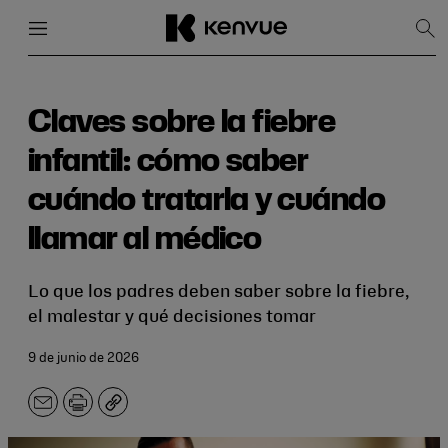
Menú
Cerrar
Mos
bús
Ir
al
contenido
Claves sobre la fiebre
infantil: cómo saber
cuándo tratarla y cuándo
llamar al médico
Lo que los padres deben saber sobre la fiebre,
el malestar y qué decisiones tomar
9 de junio de 2026
Correo
Imprimir
Copiar
electrónico