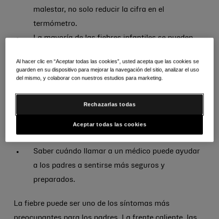
malestar, no solo reducir la cifra en el
termómetro.
La mayoría de las fiebres infantiles se pueden
tratar en casa con la ingesta de líquidos, reposo
Al hacer clic en “Aceptar todas las cookies”, usted acepta que las cookies se
y medicamentos adecuados para reducir la
guarden en su dispositivo para mejorar la navegación del sitio, analizar el uso
del mismo, y colaborar con nuestros estudios para marketing.
fiebre.
Children’s Tylenol® (paracetamol)
, para niños,
Rechazarlas todas
presume de un largo historial de consumo para
reducir la fiebre cuando se usa según las
Aceptar todas las cookies
indicaciones.
Saber cuándo llamar a un médico puede ayudar
a los padres a sentirse más seguros y
preparados.
La fiebre puede ser uno de los síntomas más
preocupantes para los padres. La frente caliente, las