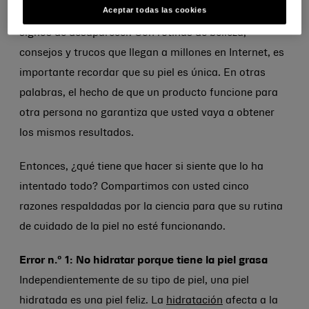
Aceptar todas las cookies
preocupaciones sobre el cuidado de la piel muestren
signos de desaparecer. Con rutinas de belleza,
consejos y trucos que llegan a millones en Internet, es
importante recordar que su piel es única. En otras
palabras, el hecho de que un producto funcione para
otra persona no garantiza que usted vaya a obtener
los mismos resultados.
Entonces, ¿qué tiene que hacer si siente que lo ha
intentado todo? Compartimos con usted cinco
razones respaldadas por la ciencia para que su rutina
de cuidado de la piel no esté funcionando.
Error n.º 1: No hidratar porque tiene la piel grasa
Independientemente de su tipo de piel, una piel
hidratada es una piel feliz. La
hidratación
afecta a la