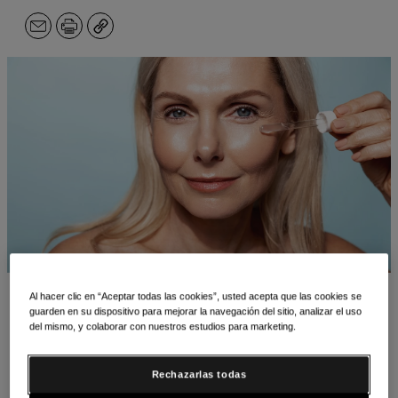
Correo
Imprimir
Copiar
electrónico
Al hacer clic en “Aceptar todas las cookies”, usted acepta que las cookies se
Conocemos la sensación demasiado bien: le
guarden en su dispositivo para mejorar la navegación del sitio, analizar el uso
del mismo, y colaborar con nuestros estudios para marketing.
entusiasma probar un nuevo producto para el cuidado
de la piel, o una nueva rutina, y una vez que se le pasa
Rechazarlas todas
la emoción, descubre que no parece que sus